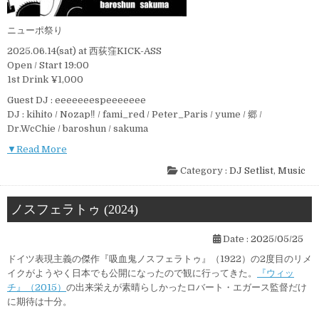
ニューポ祭り
2025.06.14(sat) at 西荻窪KICK-ASS
Open / Start 19:00
1st Drink ¥1,000
Guest DJ : eeeeeeespeeeeeee
DJ : kihito / Nozap‼︎ / fami_red / Peter_Paris / yume / 郷 /
Dr.WcChie / baroshun / sakuma
▼Read More
Category :
DJ Setlist
,
Music
ノスフェラトゥ (2024)
Date :
2025/05/25
ドイツ表現主義の傑作『吸血鬼ノスフェラトゥ』（1922）の2度目のリメ
イクがようやく日本でも公開になったので観に行ってきた。
『ウィッ
チ』（2015）
の出来栄えが素晴らしかったロバート・エガース監督だけ
に期待は十分。