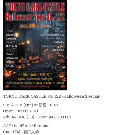
TOKYO DARK CASTLE Vol.122 -Halloween Special-
2025.10.12(sun) at 新宿HEIST
Open / Start 24:00
Adv ¥4,000 (+D) / Door ¥4,500 (+D)
ACT : SchiZoid / Remnant
Guest DJ : 裏口入学