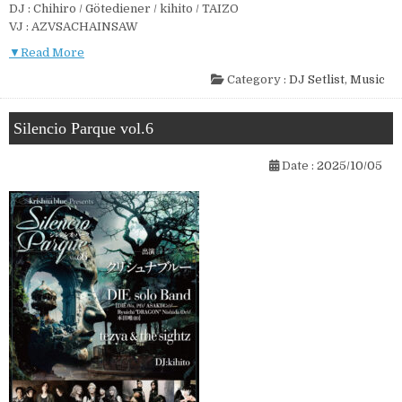
DJ : Chihiro / Götediener / kihito / TAIZO
VJ : AZVSACHAINSAW
▼Read More
Category :
DJ Setlist
,
Music
Silencio Parque vol.6
Date :
2025/10/05