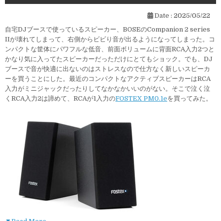
Date :
2025/05/22
自宅DJブースで使っているスピーカー、BOSEのCompanion 2 series
IIが壊れてしまって、右側からビビり音が出るようになってしまった。コ
ンパクトな筐体にパワフルな低音、前面ボリュームに背面RCA入力2つと
かなり気に入ってたスピーカーだっただけにとてもショック。でも、DJ
ブースで音が快適に出ないのはストレスなので仕方なく新しいスピーカ
ーを買うことにした。最近のコンパクトなアクティブスピーカーはRCA
入力がミニジャックだったりしてなかなかいいのがない。そこで泣く泣
くRCA入力2は諦めて、RCAが1入力の
FOSTEX PM0.1e
を買ってみた。