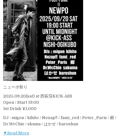
ニューポ祭り
2025.09.20(sat) at 西荻窪KICK-ASS
Open / Start 19:00
1st Drink ¥1,000
DJ : migon / kihito / Nozap‼︎ / fami_red / Peter_Paris / 郷 /
Dr.WcChie / skuma / はかせ / baroshun
▼Read More