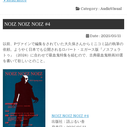
▼Read More
Category :
AudioVisual
NOIZ NOIZ NOIZ #4
Date :
2025/05/11
以前、Pヴァインで編集をされていた大久保さんからミニコミ誌の執筆の
依頼。ようやく日本でも公開されるロバート・エガース版『ノスフェラ
トゥ』（2024）に合わせて吸血鬼特集を組むので、古典吸血鬼映画10選
を書いて欲しいとのこと。
NOIZ NOIZ NOIZ #4
出版社：語ぶるい舎