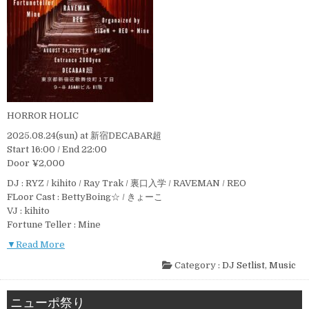
HORROR HOLIC
2025.08.24(sun) at 新宿DECABAR超
Start 16:00 / End 22:00
Door ¥2,000
DJ : RYZ / kihito / Ray Trak / 裏口入学 / RAVEMAN / REO
FLoor Cast : BettyBoing☆ / きょーこ
VJ : kihito
Fortune Teller : Mine
▼Read More
Category :
DJ Setlist
,
Music
ニューポ祭り