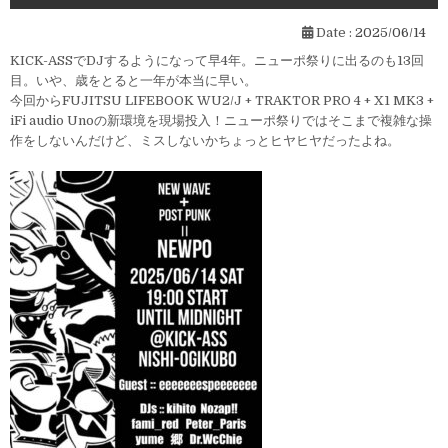
Date :
2025/06/14
KICK-ASSでDJするようになって早4年。ニューポ祭りに出るのも13回
目。いや、歳をとると一年が本当に早い。
今回からFUJITSU LIFEBOOK WU2/J + TRAKTOR PRO 4 + X1 MK3 +
iFi audio Unoの新環境を現場投入！ニューポ祭りではそこまで複雑な操
作をしないんだけど、ミスしないかちょっとヒヤヒヤだったよね。