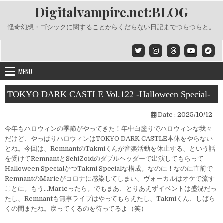
Skip
Digitalvampire.net:BLOG
to
content
怪奇幻想・ゴシックに関することからくだらない日記までつらつらと。
MENU
TOKYO DARK CASTLE Vol.122 -Halloween Special-
Date :
2025/10/12
今年もハロウィンの季節がやってきた！年中白塗りでハロウィンな我々
だけど、やっぱりハロウィンはTOKYO DARK CASTLE本体をやらない
とね。今回は、RemnantのTakmiくんが音楽活動を休止する、という話
を受けてRemnantとSchiZoidのダブルヘッダーで出演してもらって
Halloween SpecialかつTakmi Specialな構成。なのに！なのに直前で
RemnantのMarieがコロナに感染してしまい、ヴォーカルはオケで流す
ことに。もう…Marieったら。でもまあ、とりあえずイベントは盛況だっ
たし、Remnantも無事ライブはやってもらえたし、Takmiくん、しばら
くの間またね。戻ってくるのを待ってるよ（笑）