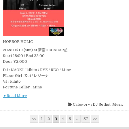
HORROR HOLIC
2025.05.04(sun) at 新宿DECABAR超
Start 18:00 / End 23:00
Door ¥2,000
DJ : NAOKI / kihito / RYZ / REO / Mine
FLoor Girl : Kei / レジーナ
VJ : kihito
Fortune Teller : Mine
▼Read More
Category :
DJ Setlist
,
Music
投
<<
1
2
3
4
5
…
57
>>
稿