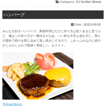
Category :
DJ Setlist
,
Music
ハンバーグ
Date :
2025/09/10
みんな大好きハンバーグ。家庭料理なだけに作り方は色々あると思うけ
ど、俺はこの作り方が一番好きかなあ。パン粉も牛乳も使わずに、卵と
片栗粉で肉汁を閉じ込めて蒸し焼きにするので、ふわっふわなのに肉汁
がじゅわじゅわで物凄く美味しい。おススメ。
▼Read More