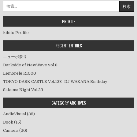
の
検
ペ
索:
ー
PROFILE
ジ
送
kihito Profile
り
RECENT ENTRIES
ニューポ祭り
Darkside of NewWave vol.8
Lemorele R1000
TOKYO DARK CASTLE Vol.123 -DJ WAKANA Birthday-
Sakuma Night Vol.23
CATEGORY ARCHIVES
AudioVisual
(35)
Book
(15)
Camera
(20)