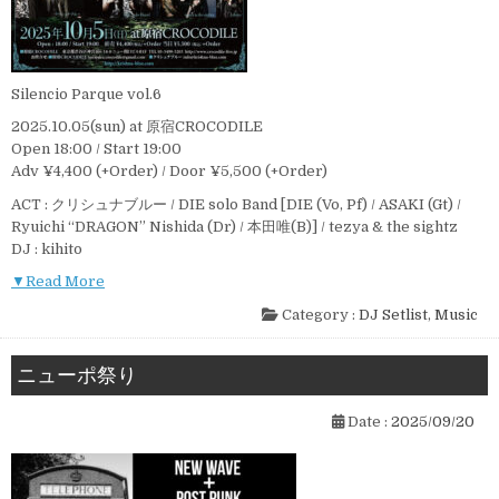
Silencio Parque vol.6
2025.10.05(sun) at 原宿CROCODILE
Open 18:00 / Start 19:00
Adv ¥4,400 (+Order) / Door ¥5,500 (+Order)
ACT : クリシュナブルー / DIE solo Band [DIE (Vo, Pf) / ASAKI (Gt) /
Ryuichi “DRAGON” Nishida (Dr) / 本田唯(B)] / tezya & the sightz
DJ : kihito
▼Read More
Category :
DJ Setlist
,
Music
ニューポ祭り
Date :
2025/09/20