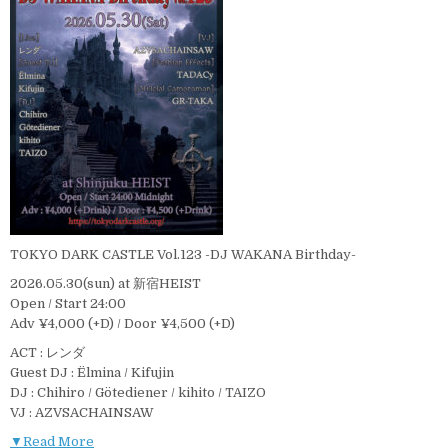
TOKYO DARK CASTLE Vol.123 -DJ WAKANA Birthday-
2026.05.30(sun) at 新宿HEIST
Open / Start 24:00
Adv ¥4,000 (+D) / Door ¥4,500 (+D)
ACT : レンダ
Guest DJ : Ëlmina / Kifujin
DJ : Chihiro / Götediener / kihito / TAIZO
VJ : AZVSACHAINSAW
▼Read More