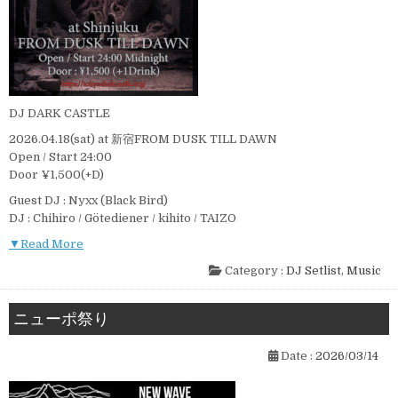
DJ DARK CASTLE
2026.04.18(sat) at 新宿FROM DUSK TILL DAWN
Open / Start 24:00
Door ¥1,500(+D)
Guest DJ : Nyxx (Black Bird)
DJ : Chihiro / Götediener / kihito / TAIZO
▼Read More
Category :
DJ Setlist
,
Music
ニューポ祭り
Date :
2026/03/14