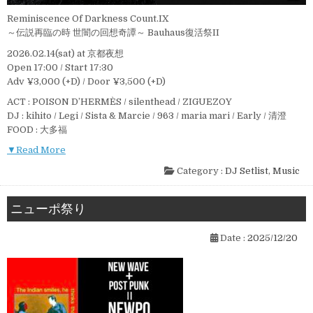
Reminiscence Of Darkness Count.IX
～伝説再臨の時 世闇の回想奇譚～ Bauhaus復活祭II
2026.02.14(sat) at 京都夜想
Open 17:00 / Start 17:30
Adv ¥3,000 (+D) / Door ¥3,500 (+D)
ACT : POISON D’HERMÈS / silenthead / ZIGUEZOY
DJ : kihito / Legi / Sista & Marcie / 963 / maria mari / Early / 清澄
FOOD : 大多福
▼Read More
Category :
DJ Setlist
,
Music
ニューポ祭り
Date :
2025/12/20