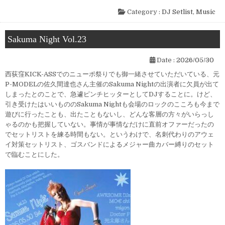
Category :
DJ Setlist
,
Music
Sakuma Night Vol.23
Date :
2026/05/30
西荻窪KICK-ASSでのニューポ祭りでも御一緒させていただいている、元
P-MODELの佐久間達也さん主催のSakuma Nightの出演者に欠員が出て
しまったとのことで、急遽ピンチヒッターとしてDJすることに。けど、
引き受けたはいいもののSakuma Nightも会場のロックのこころも今まで
遊びに行ったことも、出たこともないし、どんな客層の方々がいらっし
ゃるのかも把握していない。事情が事情なだけに直前オファーだったの
でセットリストを練る時間もない。というわけで、名刺代わりのアウェ
イ対策セットリスト、ゴスバンドによるメジャー曲カバー縛りのセット
で臨むことにした。