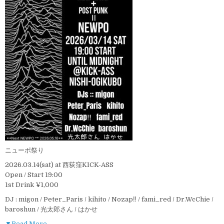
ニューポ祭り
2026.03.14(sat) at 西荻窪KICK-ASS
Open / Start 19:00
1st Drink ¥1,000
DJ : migon / Peter_Paris / kihito / Nozap‼︎ / fami_red / Dr.WcChie /
baroshun / 光太郎さん / はかせ
▼Read More