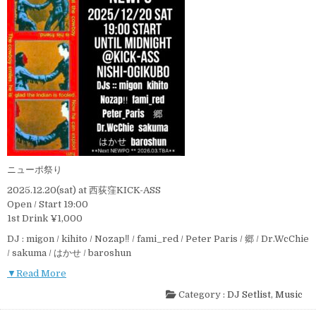
ニューポ祭り
2025.12.20(sat) at 西荻窪KICK-ASS
Open / Start 19:00
1st Drink ¥1,000
DJ : migon / kihito / Nozap‼︎ / fami_red / Peter Paris / 郷 / Dr.WcChie
/ sakuma / はかせ / baroshun
▼Read More
Category :
DJ Setlist
,
Music