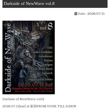
Darkside of NewWave vol.8
Date :
2026/07/11
Darksie of NewWave vol.8
2026.07.11(sat) at 新宿FROM DUSK TILL DAWN