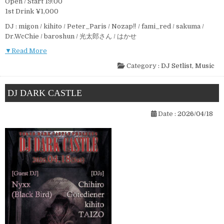
Open / Start 19:00
1st Drink ¥1,000
DJ : migon / kihito / Peter_Paris / Nozap‼︎ / fami_red / sakuma /
Dr.WcChie / baroshun / 光太郎さん / はかせ
▼Read More
Category :
DJ Setlist
,
Music
DJ DARK CASTLE
Date :
2026/04/18