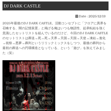
DJ DARK CASTLE
Date :
2025/12/13
2025年最後のDJ DARK CASTLE。活動コンセプトに「フロアに異界を
召喚する、闇の記憶装置」と掲げる俺はいつも物語性、起承転結を強く
意識したセットリストを組んでいるのだけど、今回のDJ DARK CASTLE
のセットリストは葬送→死→死→天界→天国→天国→天使→凍結→進化
→祝祭→悪夢→葬列というリリックミックスをしつつ、最後の葬列から
最初の葬送への円環構造となっている、という「遊び」を加えてみまし
た（笑）