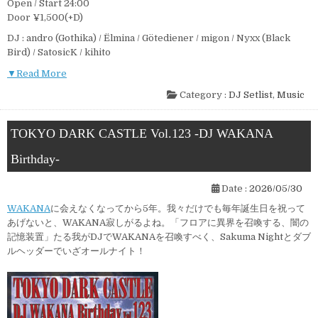
Open / Start 24:00
Door ¥1,500(+D)
DJ : andro (Gothika) / Ëlmina / Götediener / migon / Nyxx (Black
Bird) / SatosicK / kihito
▼Read More
Category :
DJ Setlist
,
Music
TOKYO DARK CASTLE Vol.123 -DJ WAKANA
Birthday-
Date :
2026/05/30
WAKANA
に会えなくなってから5年。我々だけでも毎年誕生日を祝って
あげないと、WAKANA寂しがるよね。「フロアに異界を召喚する、闇の
記憶装置」たる我がDJでWAKANAを召喚すべく、Sakuma Nightとダブ
ルヘッダーでいざオールナイト！