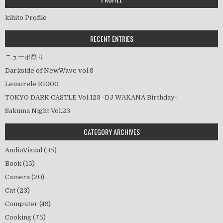
ジ
送
kihito Profile
り
RECENT ENTRIES
ニューポ祭り
Darkside of NewWave vol.8
Lemorele R1000
TOKYO DARK CASTLE Vol.123 -DJ WAKANA Birthday-
Sakuma Night Vol.23
CATEGORY ARCHIVES
AudioVisual
(35)
Book
(15)
Camera
(20)
Cat
(23)
Computer
(49)
Cooking
(75)