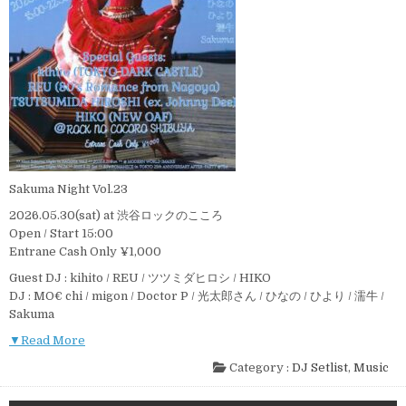
Sakuma Night Vol.23
2026.05.30(sat) at 渋谷ロックのこころ
Open / Start 15:00
Entrane Cash Only ¥1,000
Guest DJ : kihito / REU / ツツミダヒロシ / HIKO
DJ : MO€ chi / migon / Doctor P / 光太郎さん / ひなの / ひより / 濡牛 /
Sakuma
▼Read More
Category :
DJ Setlist
,
Music