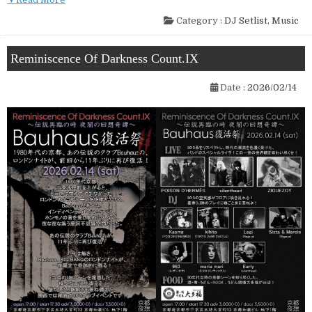
Category :
DJ Setlist
,
Music
Reminiscence Of Darkness Count.IX
Date :
2026/02/14