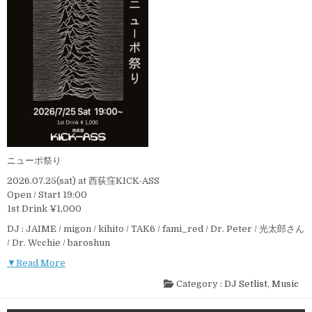
ニューポ祭り
2026.07.25(sat) at 西荻窪KICK-ASS
Open / Start 19:00
1st Drink ¥1,000
DJ : JAIME / migon / kihito / TAK6 / fami_red / Dr. Peter / 光太郎さん
/ Dr. Wcchie / baroshun
▼Read More
Category :
DJ Setlist
,
Music