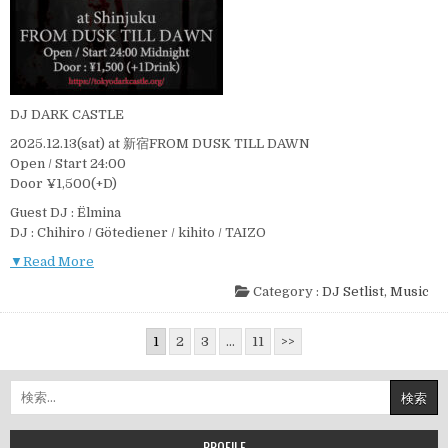
DJ DARK CASTLE
2025.12.13(sat) at 新宿FROM DUSK TILL DAWN
Open / Start 24:00
Door ¥1,500(+D)
Guest DJ : Ëlmina
DJ : Chihiro / Götediener / kihito / TAIZO
▼Read More
Category :
DJ Setlist
,
Music
投
1
2
3
…
11
>>
稿
の
検
ペ
索:
ー
PROFILE