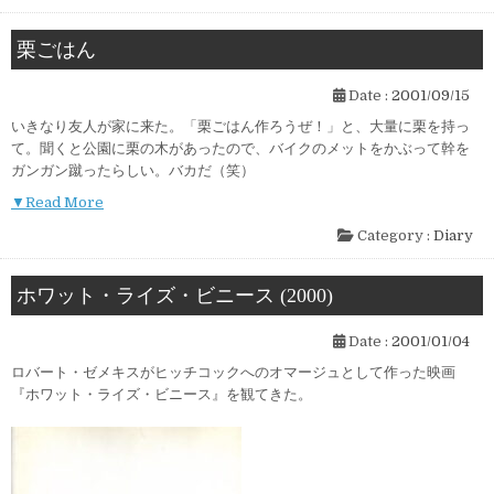
栗ごはん
Date :
2001/09/15
いきなり友人が家に来た。「栗ごはん作ろうぜ！」と、大量に栗を持っ
て。聞くと公園に栗の木があったので、バイクのメットをかぶって幹を
ガンガン蹴ったらしい。バカだ（笑）
▼Read More
Category :
Diary
ホワット・ライズ・ビニース (2000)
Date :
2001/01/04
ロバート・ゼメキスがヒッチコックへのオマージュとして作った映画
『ホワット・ライズ・ビニース』を観てきた。