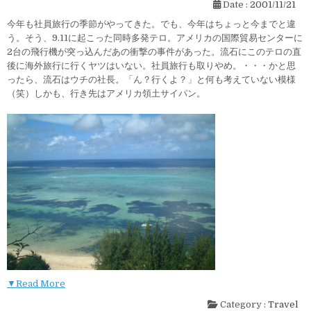
Date :
2001/11/21
今年も社員旅行の季節がやってきた。でも、今年はちょっと今までと違
う。そう、9.11に起こった同時多発テロ。アメリカの国際貿易センターに
2台の飛行機が突っ込んだあの衝撃の事件があった。流石にこのテロの直
後に海外旅行に行くヤツはいない。社員旅行も取りやめ。・・・かと思
ったら、流石はウチの社長。「ん？行くよ？」と何も考えていない模様
（笑）しかも、行き先はアメリカ領土サイパン。
▼Read More
Category :
Travel