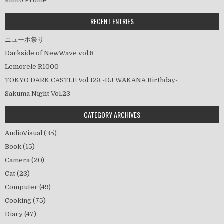
kihito Profile
RECENT ENTRIES
ニューポ祭り
Darkside of NewWave vol.8
Lemorele R1000
TOKYO DARK CASTLE Vol.123 -DJ WAKANA Birthday-
Sakuma Night Vol.23
CATEGORY ARCHIVES
AudioVisual
(35)
Book
(15)
Camera
(20)
Cat
(23)
Computer
(49)
Cooking
(75)
Diary
(47)