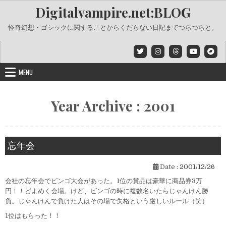
Skip
Digitalvampire.net:BLOG
to
content
怪奇幻想・ゴシックに関することからくだらない日記までつらつらと。
MENU
Year Archive : 2001
忘年会
Date :
2001/12/26
会社の忘年会でビンゴ大会があった。1位の賞品は豪華に商品券3万
円！！どよめく会場。けど、ビンゴの時に複数名いたらじゃんけん勝
負。じゃんけんで負けた人はその場で失格という厳しいルール（笑）
1位はもらった！！