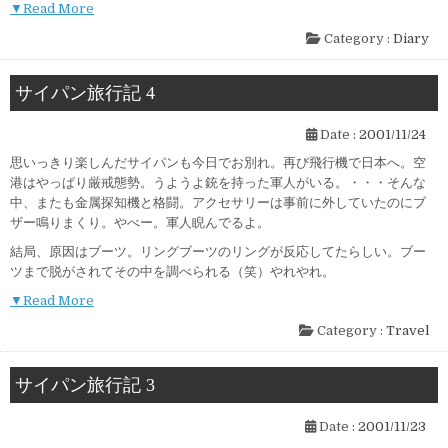
▼Read More
Category :
Diary
サイパン旅行記 4
Date :
2001/11/24
思いっきり楽しんだサイパンも今日でお別れ。再び飛行機で日本へ。空
港はやっぱり厳戒態勢。うようよ銃を持った軍人がいる。・・・そんな
中、またも金属探知機と格闘。アクセサリーは事前に外していたのにブ
ザー鳴りまくり。やべー。軍人睨んでるよ。
結局、原因はブーツ。リングブーツのリングが反応してたらしい。ブー
ツまで脱がされてその中を調べられる（笑）やれやれ。
▼Read More
Category :
Travel
サイパン旅行記 3
Date :
2001/11/23