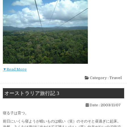
▼Read More
Category :
Travel
オーストラリア旅行記 3
Date :
2003/11/07
寝る子は育つ。
前日にいくら寝ようが眠いものは眠い（笑）のそのそと昼過ぎに起床。
当然、みんなは遊びに出かけてて誰もいない（笑）仕方がないので街で