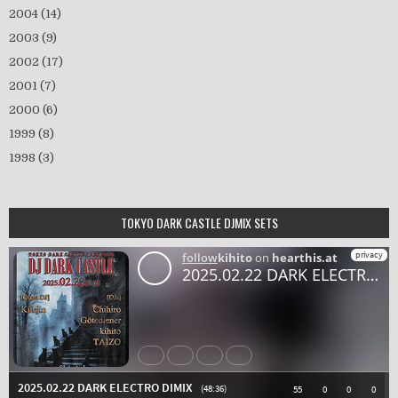
2004
(14)
2003
(9)
2002
(17)
2001
(7)
2000
(6)
1999
(8)
1998
(3)
TOKYO DARK CASTLE DJMIX SETS