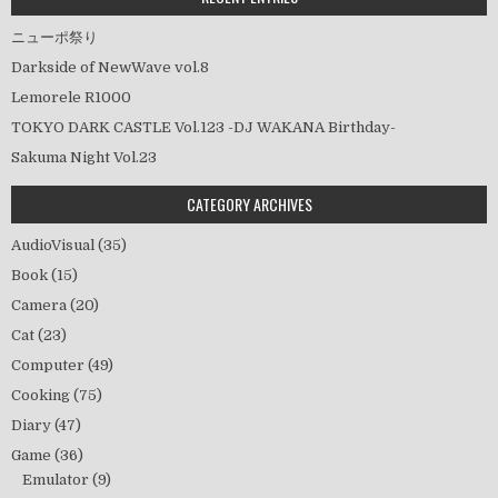
ニューポ祭り
Darkside of NewWave vol.8
Lemorele R1000
TOKYO DARK CASTLE Vol.123 -DJ WAKANA Birthday-
Sakuma Night Vol.23
CATEGORY ARCHIVES
AudioVisual
(35)
Book
(15)
Camera
(20)
Cat
(23)
Computer
(49)
Cooking
(75)
Diary
(47)
Game
(36)
Emulator
(9)