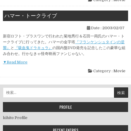
ハマー・トークライブ
Date :
2003/02/07
新宿ロフト・プラスワンで行われた菊地秀行＆石田一両氏のハマー・ト
ークライブに行ってきた。ハマーの金字塔
『フランケンシュタインの逆
襲』
と
『吸血鬼ドラキュラ』
の国内盤DVD発売を記念したこの豪華な組
み合わせ。行かなきゃ怪奇映画ファンじゃない。
▼Read More
Category :
Movie
検
索:
PROFILE
kihito Profile
RECENT ENTRIES