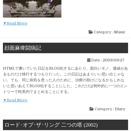
▼Read More
Category :
Music
顔面麻痺闘病記
Date :
2003/03/27
HTMLで書いていた日記をBLOG化するにあたり、面白いモノ、価値があ
るものだけ移行するつもりだった。この日記はあまりいい思い出じゃな
い。でも、同じ病気を患った人のために、治療の助けになるかもしれな
いと思いあえてBLOG化することにした。これだけは例外的に一つのエン
トリーで時系列でまとめることにする。
▼Read More
Category :
Diary
ロード･オブ･ザ･リング 二つの塔 (2002)