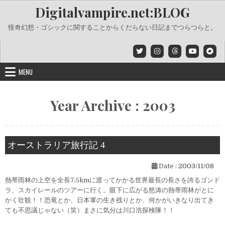
Skip
Digitalvampire.net:BLOG
to
content
怪奇幻想・ゴシックに関することからくだらない日記までつらつらと。
MENU
Year Archive : 2003
オーストラリア旅行記 4
Date :
2003/11/08
熱帯雨林の上空を全長7.5kmに渡ってかかる世界最長の長さを誇るゴンド
ラ、スカイレールのツアーに行く。眼下に広がる怒涛の熱帯雨林がとに
かく壮観！！恐竜とか、日本軍の生き残りとか、何かがいきなり出てき
ても不思議じゃない（笑）まさに気分は川口浩探検隊！！