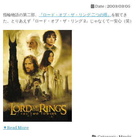
Date :
2003/03/05
指輪物語の第二部、
『ロード・オブ・ザ・リング 二つの塔』
を観てき
た。とりあえず『ロード・オブ・ザ・リング 2』じゃなくて一安心（笑）
▼Read More
Category :
Movie