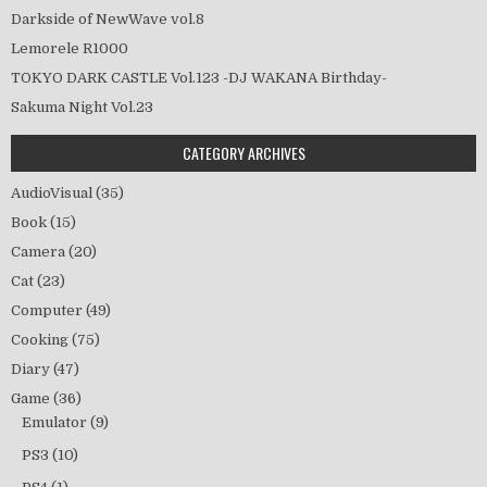
Darkside of NewWave vol.8
Lemorele R1000
TOKYO DARK CASTLE Vol.123 -DJ WAKANA Birthday-
Sakuma Night Vol.23
CATEGORY ARCHIVES
AudioVisual
(35)
Book
(15)
Camera
(20)
Cat
(23)
Computer
(49)
Cooking
(75)
Diary
(47)
Game
(36)
Emulator
(9)
PS3
(10)