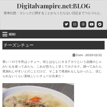
Skip
Digitalvampire.net:BLOG
to
content
怪奇幻想・ゴシックに関することからくだらない日記までつらつらと。
MENU
チーズシチュー
Date :
2023/12/12
寒い！ので今宵はシチュー。何とはなしにキタアカリという品種のじゃ
がいもを使ってみたら、これが恐ろしく甘くてホクホク。調べてみたら
煮崩れしやすいとのことだけど、そこまで煮崩れもしなかったし、信じ
られないくらい美味しいシチューが出来た！