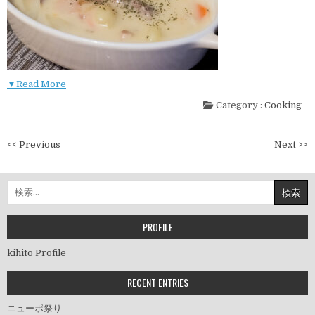
▼Read More
Category :
Cooking
投
<< Previous
Next >>
稿
ナ
検
ビ
索:
ゲ
ー
PROFILE
シ
kihito Profile
ョ
ン
RECENT ENTRIES
ニューポ祭り