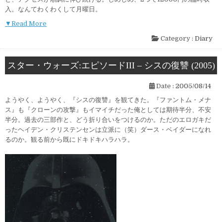
入。なんてわくわくして月曜日。
▼Read More
Category :
Diary
スター・ウォーズ:エピソードIII – シスの復讐 (2005)
Date :
2005/08/14
ようやく、ようやく、『シスの復讐』を観てきた。『ファントム・メナ
ス』も『クローンの攻撃』もイマイチだった俺としては期待半分、不安
半分。過去の三部作と、どう折り合いをつけるのか。ただのエロガキだ
ったヘイデン・クリステンセンは立派に（笑）ダース・ベイダーになれ
るのか。観る前から既にドキドキハラハラ。