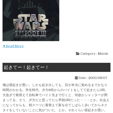
▼Read More
Category :
Movie
起きてー！起きてー！
Date :
2005/08/07
俺は寝起きが悪い。しかも起き出しても、目が本当に覚めるまでかなり
時間がかかる。学生時代、夕方6時からのバイトをしてて起きたら5時。
大急ぎで着替えて自転車でバイト先まで行くと、何故かシャッターが閉
まってる。そう、夕方だと思ってたら早朝5時だった・・・とか。社会人
になってからも、朝スーツに着替えて家を出てしばらく歩いてからネク
タイをしていないことに気がついた、とか。それくらい寝起きが悪い。