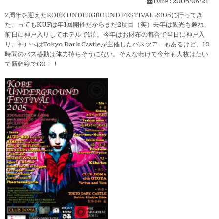
Date :
2005/05/21
2周年を迎えたKOBE UNDERGROUND FESTIVAL 2005に行ってき
た。ってもKUFは年1回開催だからまだ2度目（笑）去年は観光も兼ね、
前日に神戸入りしてホテルで1泊。今年はお財布の都合で当日に神戸入
り。神戸へはTokyo Dark Castleが主催したバスツアーもあるけど、10
時間のバス移動は体力持ちそうにない。そんなわけで今年も大枚はたい
て新幹線でGO！！