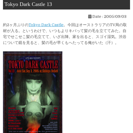
Tokyo Dark Castle 13
Date :
2005/09/03
約2ヶ月ぶりの
Tokyo Dark Castle
。今回はオーストラリアのTV局の取
材が入る。というわけで、いつもよりキバって髪の毛を立ててみた。自
宅でせこせこ髪の毛立てて、いざ出陣。家を出ると、スゴイ湿気。渋谷
について鏡を見ると、髪の毛が早くもへたってる俺がいた（汗）。