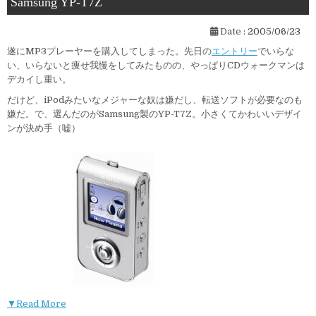
Samsung YP-T7Z
Date :
2005/06/23
遂にMP3プレーヤーを購入してしまった。先日の
エントリー
でいらな
い、いらないと痩せ我慢をしてみたものの、やっぱりCDウォークマンは
デカイし重い。
だけど、iPodみたいなメジャーな奴は嫌だし、転送ソフトが必要なのも
嫌だ。で、選んだのがSamsung製のYP-T7Z。小さくてかわいいデザイ
ンが決め手（嘘）
▼Read More