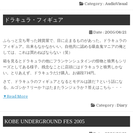
Category :
AudioVisual
ドラキュラ・フィギュア
Date :
2005/06/21
ふらっと立ち寄った雑貨屋で、目に止まるものがあった。ドラキュラの
フィギュア。出来もなかなかいい。自他共に認める吸血鬼マニアの俺と
しては、これは買わねばならない（笑）
箱を見るとドラキュラの他にフランケンシュタインの怪物と狼男もシリ
ーズとしてある様子。残念なことに店頭にはドラキュラと狼男しかな
い。とりあえず、ドラキュラだけ購入。お値段714円。
さて、ドラキュラのフィギュアとなるとモデルは誰だ？という話にな
る。ルゴシか？リーか？はたまたランジェラか？答えはこちら・・・
▼Read More
Category :
Diary
KOBE UNDERGROUND FES 2005