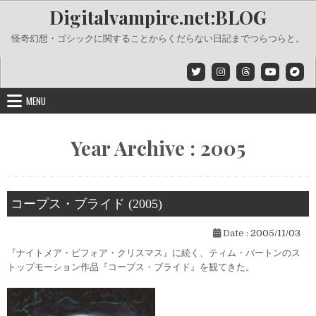
Skip
Digitalvampire.net:BLOG
to
content
怪奇幻想・ゴシックに関することからくだらない日記までつらつらと。
MENU
Year Archive : 2005
コープス・ブライド (2005)
Date :
2005/11/03
『ナイトメア・ビフォア・クリスマス』に続く、ティム・バートンのス
トップモーション作品『コープス・ブライド』を観てきた。