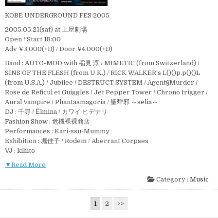
KOBE UNDERGROUND FES 2005
2005.05.21(sat) at 上屋劇場
Open / Start 18:00
Adv ¥3,000(+D) / Door ¥4,000(+D)
Band : AUTO-MOD with 稲見 淳 / MIMETIC (from Switzerland) /
SINS OF THE FLESH (from U.K.) / RICK WALKER’s L()()p.p()()L
(from U.S.A.) / Jubilee / DESTRUCT SYSTEM / Agent§Murder /
Rose de Reficul et Guiggles / Jet Pepper Tower / Chrono trigger /
Aural Vampire / Phantasmagoria / 聖犂邪 ～selia～
DJ : 千尋 / Ёlmina / カワイ ヒデナリ
Fashion Show : 危機裸裸商店
Performances : Kari-ssu-Mummy
Exhibition : 堀佳子 / Rodem / Aberrant Corpses
VJ : kihito
▼Read More
Category :
Music
投
1
2
>>
稿