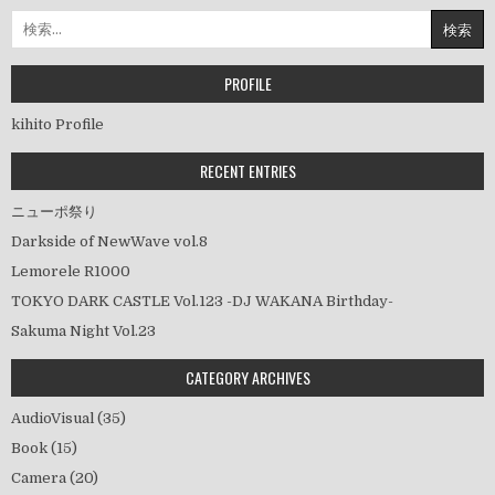
の
検
ペ
索:
ー
PROFILE
ジ
送
kihito Profile
り
RECENT ENTRIES
ニューポ祭り
Darkside of NewWave vol.8
Lemorele R1000
TOKYO DARK CASTLE Vol.123 -DJ WAKANA Birthday-
Sakuma Night Vol.23
CATEGORY ARCHIVES
AudioVisual
(35)
Book
(15)
Camera
(20)