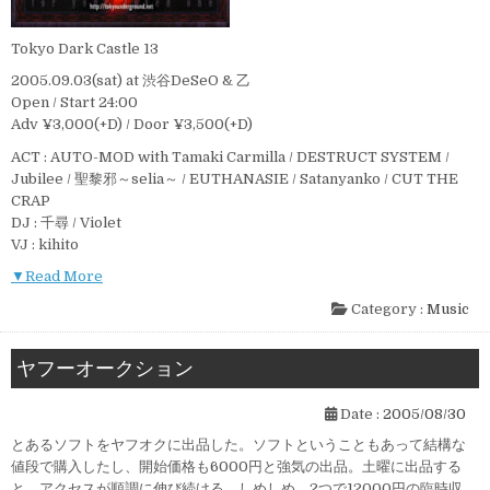
Tokyo Dark Castle 13
2005.09.03(sat) at 渋谷DeSeO & 乙
Open / Start 24:00
Adv ¥3,000(+D) / Door ¥3,500(+D)
ACT : AUTO-MOD with Tamaki Carmilla / DESTRUCT SYSTEM /
Jubilee / 聖黎邪～selia～ / EUTHANASIE / Satanyanko / CUT THE
CRAP
DJ : 千尋 / Violet
VJ : kihito
▼Read More
Category :
Music
ヤフーオークション
Date :
2005/08/30
とあるソフトをヤフオクに出品した。ソフトということもあって結構な
値段で購入したし、開始価格も6000円と強気の出品。土曜に出品する
と、アクセスが順調に伸び続ける。しめしめ、2つで12000円の臨時収