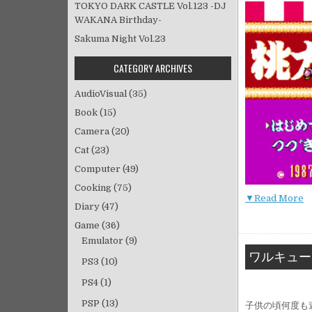
TOKYO DARK CASTLE Vol.123 -DJ
WAKANA Birthday-
Sakuma Night Vol.23
CATEGORY ARCHIVES
AudioVisual
(35)
Book
(15)
Camera
(20)
Cat
(23)
Computer
(49)
Cooking
(75)
▼Read More
Diary
(47)
Game
(36)
Emulator
(9)
ワルキュー
PS3
(10)
PS4
(1)
PSP
(13)
子供の頃何度も