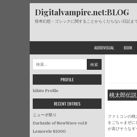
Skip
Digitalvampire.net:BLOG
to
content
怪奇幻想・ゴシックに関することからくだらない日記ま
AUDIOVISUAL
BOOK
検
索:
PROFILE
kihito Profile
桃太郎伝説
RECENT ENTRIES
ニューポ祭り
ファミコンの桃
をごちゃまぜに
Darkside of NewWave vol.8
が喜びそうなギ
Lemorele R1000