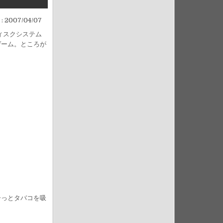
 :
2007/04/07
ィスクシステム
ゲーム。ところが
ーっとタバコを吸
。