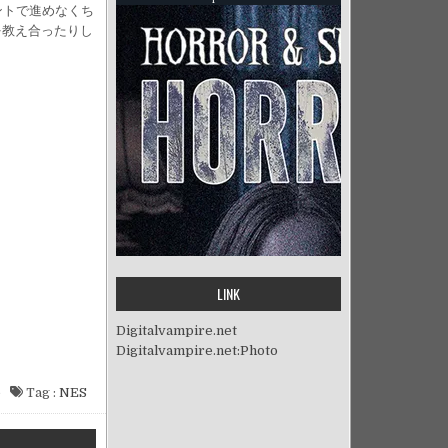
ントで進めなくち
を教え合ったりし
LINK
Digitalvampire.net
Digitalvampire.net:Photo
e
Tag :
NES