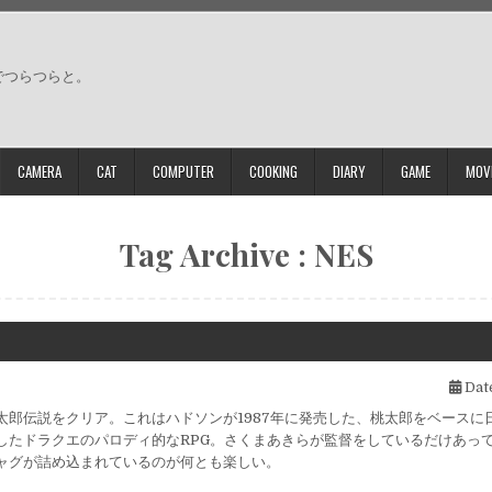
でつらつらと。
CAMERA
CAT
COMPUTER
COOKING
DIARY
GAME
MOV
Tag Archive : NES
Date
太郎伝説をクリア。これはハドソンが1987年に発売した、桃太郎をベースに
したドラクエのパロディ的なRPG。さくまあきらが監督をしているだけあっ
ャグが詰め込まれているのが何とも楽しい。