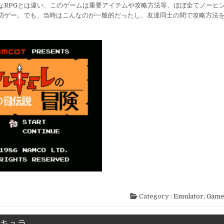
なRPGとは違い、このゲームは重要アイテムや攻略方法等、ほぼ全てノーヒ
切ゲー。でも、当時はこんなのが一般的だったし、友達同士の間で攻略方法
。
Category :
Emulator
,
Gam
キュラ