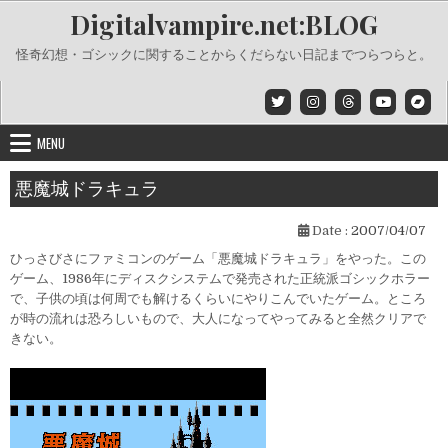
Skip
Digitalvampire.net:BLOG
to
content
怪奇幻想・ゴシックに関することからくだらない日記までつらつらと。
MENU
悪魔城ドラキュラ
Date :
2007/04/07
ひっさびさにファミコンのゲーム「悪魔城ドラキュラ」をやった。この
ゲーム、1986年にディスクシステムで発売された正統派ゴシックホラー
で、子供の頃は何周でも解けるくらいにやりこんでいたゲーム。ところ
が時の流れは恐ろしいもので、大人になってやってみると全然クリアで
きない。