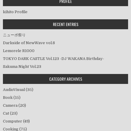
ー
PROFILE
シ
kihito Profile
ョ
ン
RECENT ENTRIES
ニューポ祭り
Darkside of NewWave vol.8
Lemorele R1000
TOKYO DARK CASTLE Vol.123 -DJ WAKANA Birthday-
Sakuma Night Vol.23
CATEGORY ARCHIVES
AudioVisual
(35)
Book
(15)
Camera
(20)
Cat
(23)
Computer
(49)
Cooking
(75)