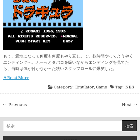
もう、意地になって何度も何度もやり直し。で、数時間やってようやく
エンディングへ。ふーっとタバコを吸いながらエンディングを見てた
ら、当時は気が付かなかった凄いスタッフロールに爆笑した。
▼Read More
Category :
Emulator
,
Game
Tag :
NES
投
<< Previous
Next >>
稿
ナ
検
ビ
索:
ゲ