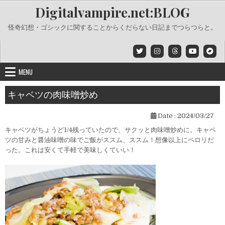
Skip
Digitalvampire.net:BLOG
to
content
怪奇幻想・ゴシックに関することからくだらない日記までつらつらと。
MENU
キャベツの肉味噌炒め
Date :
2024/03/27
キャベツがちょうど1/4残っていたので、サクッと肉味噌炒めに。キャベ
ツの甘みと醤油味噌の味でご飯がススム、ススム！想像以上にペロリだ
った。これは安くて手軽で美味しくていい！