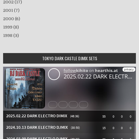
2002
(17)
2001
(7)
2000
(6)
1999
(8)
1998
(3)
TOKYO DARK CASTLE DJMIX SETS