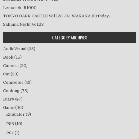
Lemorele R1000
TOKYO DARK CASTLE Vol.123 -DJ WAKANA Birthday-
Sakuma Night Vol.23
CATEGORY ARCHIVES
AudioVisual
(35)
Book
(15)
Camera
(20)
Cat
(23)
Computer
(49)
Cooking
(75)
Diary
(47)
Game
(36)
Emulator
(9)
PS3
(10)
PS4
(1)