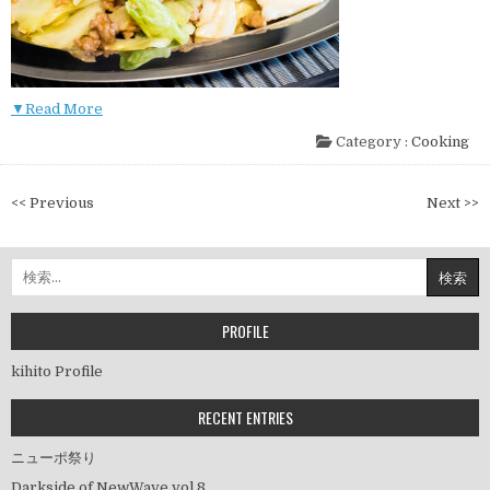
▼Read More
Category :
Cooking
投
<< Previous
Next >>
稿
ナ
検
ビ
索:
ゲ
ー
PROFILE
シ
kihito Profile
ョ
ン
RECENT ENTRIES
ニューポ祭り
Darkside of NewWave vol.8