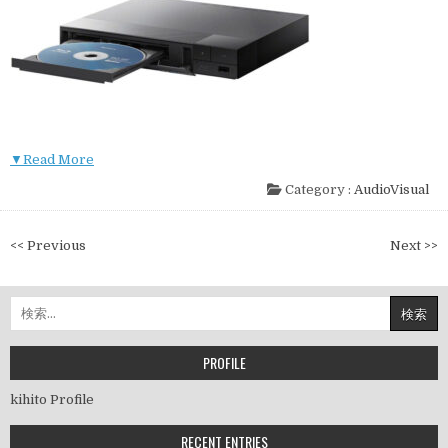
▼Read More
Category :
AudioVisual
投
<< Previous
Next >>
稿
ナ
検
ビ
索:
ゲ
ー
PROFILE
シ
kihito Profile
ョ
ン
RECENT ENTRIES