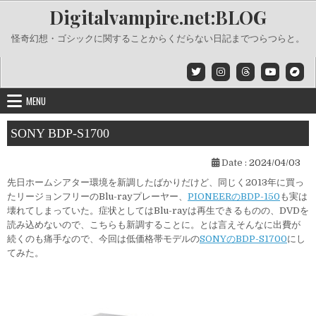
Skip
Digitalvampire.net:BLOG
to
content
怪奇幻想・ゴシックに関することからくだらない日記までつらつらと。
MENU
SONY BDP-S1700
Date :
2024/04/03
先日ホームシアター環境を新調したばかりだけど、同じく2013年に買っ
たリージョンフリーのBlu-rayプレーヤー、
PIONEERのBDP-150
も実は
壊れてしまっていた。症状としてはBlu-rayは再生できるものの、DVDを
読み込めないので、こちらも新調することに。とは言えそんなに出費が
続くのも痛手なので、今回は低価格帯モデルの
SONYのBDP-S1700
にし
てみた。