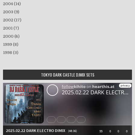
2004
(14)
2003
(9)
2002
(17)
2001
(7)
2000
(6)
1999
(8)
1998
(3)
TOKYO DARK CASTLE DJMIX SETS