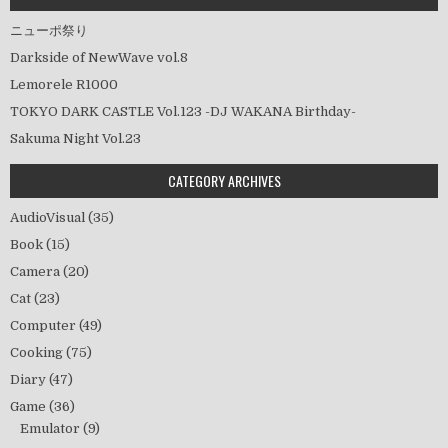
ニューポ祭り
Darkside of NewWave vol.8
Lemorele R1000
TOKYO DARK CASTLE Vol.123 -DJ WAKANA Birthday-
Sakuma Night Vol.23
CATEGORY ARCHIVES
AudioVisual
(35)
Book
(15)
Camera
(20)
Cat
(23)
Computer
(49)
Cooking
(75)
Diary
(47)
Game
(36)
Emulator
(9)