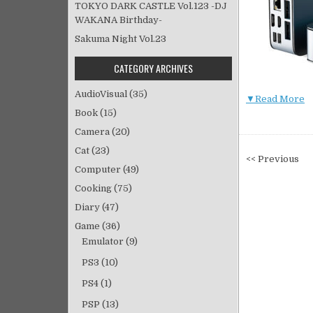
TOKYO DARK CASTLE Vol.123 -DJ
WAKANA Birthday-
Sakuma Night Vol.23
CATEGORY ARCHIVES
AudioVisual
(35)
▼Read More
Book
(15)
Camera
(20)
Cat
(23)
投
<< Previous
Computer
(49)
稿
ナ
Cooking
(75)
ビ
Diary
(47)
ゲ
Game
(36)
ー
Emulator
(9)
シ
PS3
(10)
ョ
PS4
(1)
ン
PSP
(13)