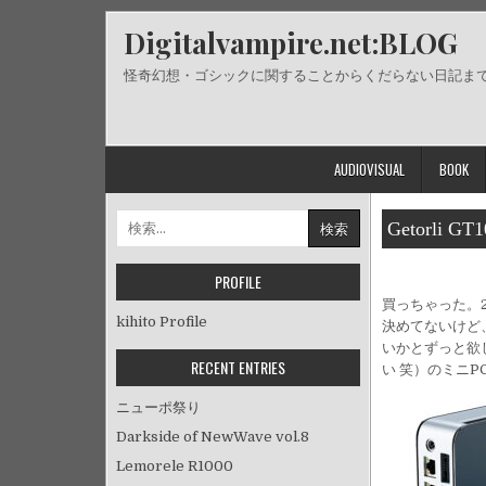
Skip
Digitalvampire.net:BLOG
to
content
怪奇幻想・ゴシックに関することからくだらない日記ま
AUDIOVISUAL
BOOK
検
Getorli GT1
索:
PROFILE
買っちゃった。2
kihito Profile
決めてないけど
いかとずっと欲
RECENT ENTRIES
い 笑）のミニP
ニューポ祭り
Darkside of NewWave vol.8
Lemorele R1000