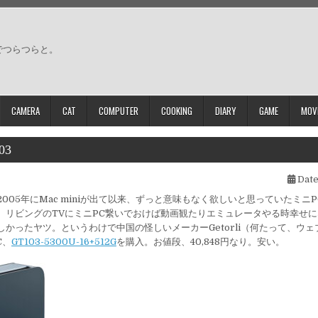
でつらつらと。
CAMERA
CAT
COMPUTER
COOKING
DIARY
GAME
MOV
03
Date
005年にMac miniが出て以来、ずっと意味もなく欲しいと思っていたミニ
、リビングのTVにミニPC繋いでおけば動画観たりエミュレータやる時幸せ
しかったヤツ。というわけで中国の怪しいメーカーGetorli（何たって、ウ
C、
GT103-5300U-16+512G
を購入。お値段、40,848円なり。安い。