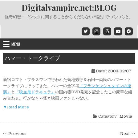
Skip
Digitalvampire.net:BLOG
to
content
怪奇幻想・ゴシックに関することからくだらない日記までつらつらと。
MENU
ハマー・トークライブ
Date :
2003/02/07
新宿ロフト・プラスワンで行われた菊地秀行＆石田一両氏のハマー・ト
ークライブに行ってきた。ハマーの金字塔
『フランケンシュタインの逆
襲』
と
『吸血鬼ドラキュラ』
の国内盤DVD発売を記念したこの豪華な組
み合わせ。行かなきゃ怪奇映画ファンじゃない。
▼Read More
Category :
Movie
投
<< Previous
Next >>