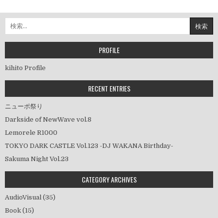
稿
ナ
検
ビ
索:
ゲ
ー
PROFILE
シ
kihito Profile
ョ
ン
RECENT ENTRIES
ニューポ祭り
Darkside of NewWave vol.8
Lemorele R1000
TOKYO DARK CASTLE Vol.123 -DJ WAKANA Birthday-
Sakuma Night Vol.23
CATEGORY ARCHIVES
AudioVisual
(35)
Book
(15)