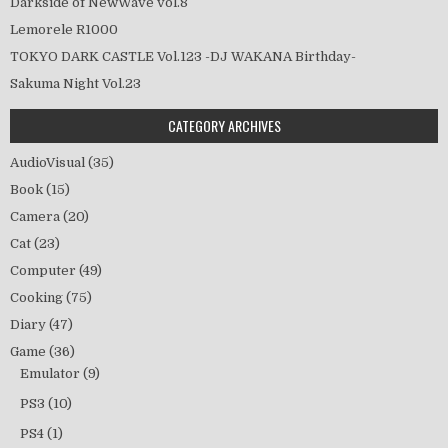
Darkside of NewWave vol.8
Lemorele R1000
TOKYO DARK CASTLE Vol.123 -DJ WAKANA Birthday-
Sakuma Night Vol.23
CATEGORY ARCHIVES
AudioVisual
(35)
Book
(15)
Camera
(20)
Cat
(23)
Computer
(49)
Cooking
(75)
Diary
(47)
Game
(36)
Emulator
(9)
PS3
(10)
PS4
(1)