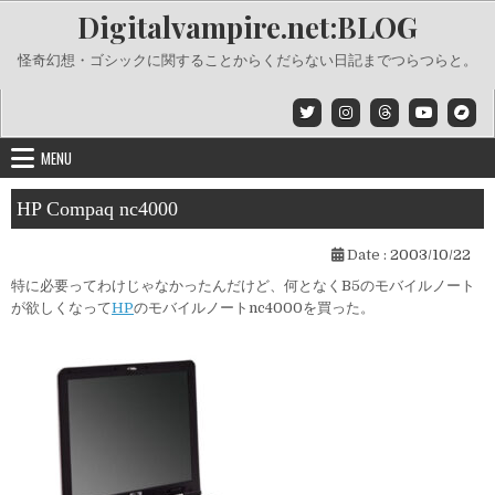
Skip
Digitalvampire.net:BLOG
to
content
怪奇幻想・ゴシックに関することからくだらない日記までつらつらと。
MENU
HP Compaq nc4000
Date :
2003/10/22
特に必要ってわけじゃなかったんだけど、何となくB5のモバイルノート
が欲しくなって
HP
のモバイルノートnc4000を買った。