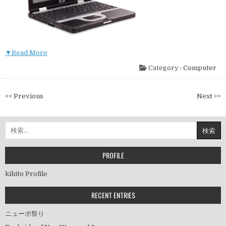
▼Read More
Category :
Computer
投
<< Previous
Next >>
稿
ナ
検
ビ
索:
ゲ
ー
PROFILE
シ
kihito Profile
ョ
ン
RECENT ENTRIES
ニューポ祭り