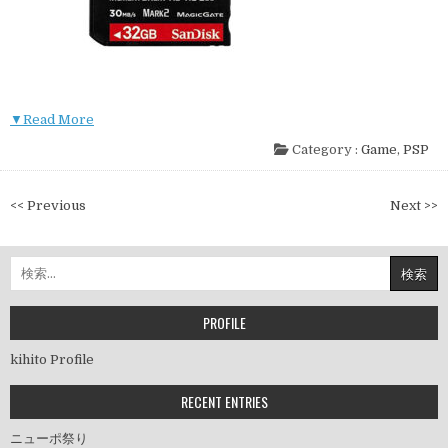
▼Read More
Category :
Game
,
PSP
投
<< Previous
Next >>
稿
ナ
検
ビ
索:
ゲ
ー
PROFILE
シ
kihito Profile
ョ
ン
RECENT ENTRIES
ニューポ祭り