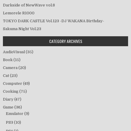
Darkside of NewWave vol.8
Lemorele R1000
TOKYO DARK CASTLE Vol.123 -DJ WAKANA Birthday-
Sakuma Night Vol.23
CATEGORY ARCHIVES
AudioVisual
(35)
Book
(15)
Camera
(20)
Cat
(23)
Computer
(49)
Cooking
(75)
Diary
(47)
Game
(36)
Emulator
(9)
PS3
(10)