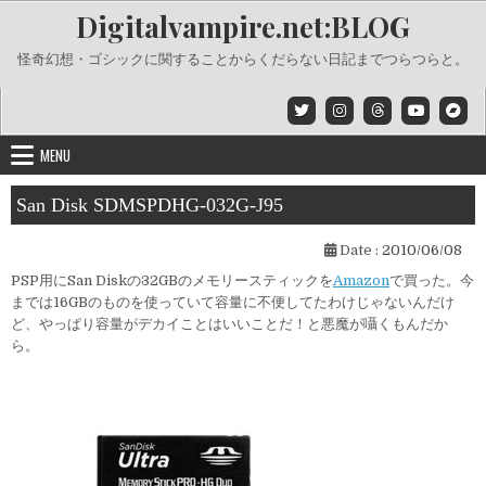
Skip
Digitalvampire.net:BLOG
to
content
怪奇幻想・ゴシックに関することからくだらない日記までつらつらと。
MENU
San Disk SDMSPDHG-032G-J95
Date :
2010/06/08
PSP用にSan Diskの32GBのメモリースティックを
Amazon
で買った。今
までは16GBのものを使っていて容量に不便してたわけじゃないんだけ
ど、やっぱり容量がデカイことはいいことだ！と悪魔が囁くもんだか
ら。