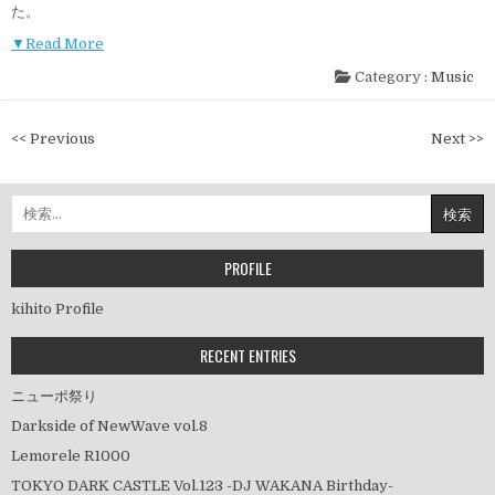
た。
▼Read More
Category :
Music
投
<< Previous
Next >>
稿
ナ
検
ビ
索:
ゲ
ー
PROFILE
シ
kihito Profile
ョ
ン
RECENT ENTRIES
ニューポ祭り
Darkside of NewWave vol.8
Lemorele R1000
TOKYO DARK CASTLE Vol.123 -DJ WAKANA Birthday-