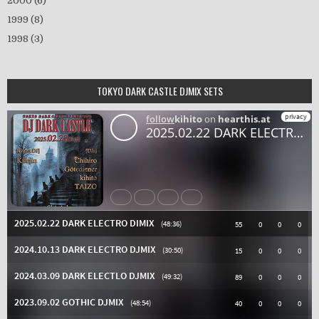
2000
(6)
1999
(8)
1998
(3)
TOKYO DARK CASTLE DJMIX SETS