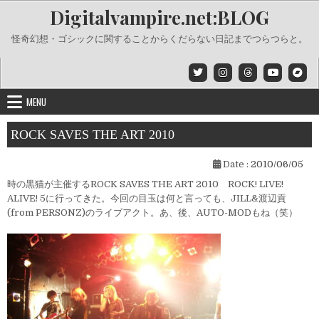
Skip
Digitalvampire.net:BLOG
to
content
怪奇幻想・ゴシックに関することからくだらない日記までつらつらと。
MENU
ROCK SAVES THE ART 2010
Date :
2010/06/05
時の黒猫が主催するROCK SAVES THE ART 2010 ROCK! LIVE!
ALIVE! 5に行ってきた。今回の目玉は何と言っても、JILL&渡辺貢
(from PERSONZ)のライブアクト。あ、後、AUTO-MODもね（笑）