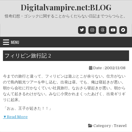
Skip
Digitalvampire.net:BLOG
to
content
怪奇幻想・ゴシックに関することからくだらない日記までつらつらと。
MENU
フィリピン旅行記 2
Date :
2002/11/08
今までの旅行と違って、フィリピンは遊ぶとこが余りない。仕方がない
ので島内観光ツアーを申し込む。出発は昼。でも、俺は寝起きが悪い。
朝から会社に行かなくていい社員旅行。なおさら寝起きが悪い。朝から
なんて起きるわけがない。みなに小突かれまくったあげく、出発ギリギ
リに起床。
「おぉ、王子が起きた！！」
▼Read More
Category :
Travel