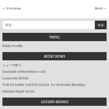
投
<< Previous
Next >>
稿
ナ
検
ビ
索:
ゲ
ー
PROFILE
シ
kihito Profile
ョ
ン
RECENT ENTRIES
ニューポ祭り
Darkside of NewWave vol.8
Lemorele R1000
TOKYO DARK CASTLE Vol.123 -DJ WAKANA Birthday-
Sakuma Night Vol.23
CATEGORY ARCHIVES