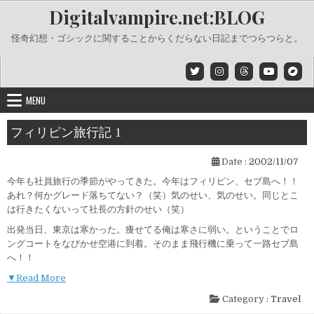
Skip
Digitalvampire.net:BLOG
to
content
怪奇幻想・ゴシックに関することからくだらない日記までつらつらと。
MENU
フィリピン旅行記 1
Date :
2002/11/07
今年も社員旅行の季節がやってきた。今年はフィリピン、セブ島へ！！
あれ？何かグレード落ちてない？（笑）気のせい、気のせい。同じとこ
は行きたくないって社長の方針のせい（笑）
出発当日、東京は寒かった。痩せてる俺は寒さに弱い。ということでロ
ングコートをなびかせ空港に到着。そのまま飛行機に乗って一路セブ島
へ！！
▼Read More
Category :
Travel