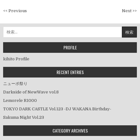
投
<< Previous
Next >>
稿
ナ
検
ビ
索:
ゲ
ー
PROFILE
シ
kihito Profile
ョ
ン
RECENT ENTRIES
ニューポ祭り
Darkside of NewWave vol.8
Lemorele R1000
TOKYO DARK CASTLE Vol.123 -DJ WAKANA Birthday-
Sakuma Night Vol.23
CATEGORY ARCHIVES