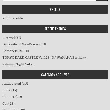
ゲ
ー
PROFILE
シ
kihito Profile
ョ
ン
RECENT ENTRIES
ニューポ祭り
Darkside of NewWave vol.8
Lemorele R1000
TOKYO DARK CASTLE Vol.123 -DJ WAKANA Birthday-
Sakuma Night Vol.23
CATEGORY ARCHIVES
AudioVisual
(35)
Book
(15)
Camera
(20)
Cat
(23)