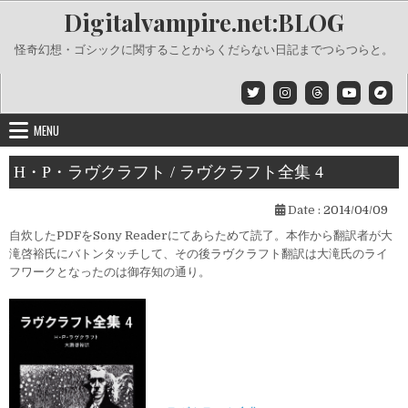
Skip
Digitalvampire.net:BLOG
to
content
怪奇幻想・ゴシックに関することからくだらない日記までつらつらと。
MENU
H・P・ラヴクラフト / ラヴクラフト全集 4
Date :
2014/04/09
自炊したPDFをSony Readerにてあらためて読了。本作から翻訳者が大
滝啓裕氏にバトンタッチして、その後ラヴクラフト翻訳は大滝氏のライ
フワークとなったのは御存知の通り。