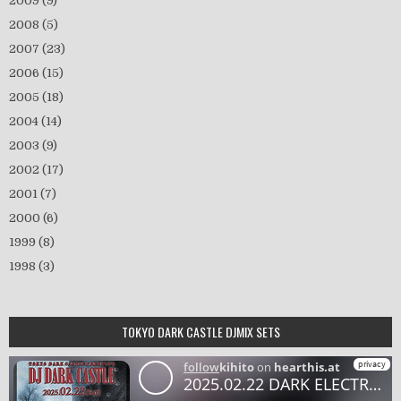
2009
(9)
2008
(5)
2007
(23)
2006
(15)
2005
(18)
2004
(14)
2003
(9)
2002
(17)
2001
(7)
2000
(6)
1999
(8)
1998
(3)
TOKYO DARK CASTLE DJMIX SETS