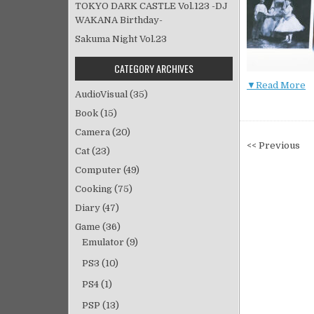
TOKYO DARK CASTLE Vol.123 -DJ
WAKANA Birthday-
Sakuma Night Vol.23
CATEGORY ARCHIVES
▼Read More
AudioVisual
(35)
Book
(15)
Camera
(20)
投
<< Previous
Cat
(23)
稿
Computer
(49)
ナ
Cooking
(75)
ビ
Diary
(47)
ゲ
ー
Game
(36)
シ
Emulator
(9)
ョ
PS3
(10)
ン
PS4
(1)
PSP
(13)