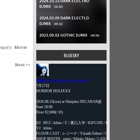
egory :
Movie
BLUESKY
Next >>