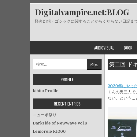
Skip
Digitalvampire.net:BLOG
to
content
怪奇幻想・ゴシックに関することからくだらない日記ま
AUDIOVISUAL
BOOK
検
第二回 ド
索:
PROFILE
2020年にや
kihito Profile
くんの男三人で
ない、というこ
RECENT ENTRIES
ニューポ祭り
Darkside of NewWave vol.8
Lemorele R1000