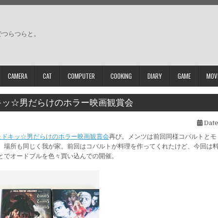
でつらつらと。
CAMERA
CAT
COMPUTER
COOKING
DIARY
GAME
MOV
キッ☆男だらけのホラー映画観賞会
Date
ったドキッ☆男だらけのホラー映画観賞会
再び。メンツは前回同様コバルトとモ
、場所も同じく我が家。前回はコバルトが料理を作ってくれたけど、今回は
とでオードブルを色々買い込んでの開催。