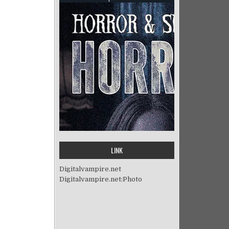
LINK
Digitalvampire.net
Digitalvampire.net:Photo