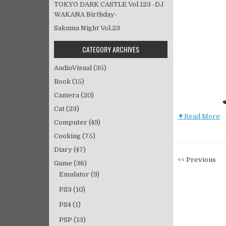
TOKYO DARK CASTLE Vol.123 -DJ
WAKANA Birthday-
Sakuma Night Vol.23
CATEGORY ARCHIVES
AudioVisual
(35)
Book
(15)
Camera
(20)
Cat
(23)
▼Read More
Computer
(49)
Cooking
(75)
Diary
(47)
投
<< Previous
Game
(36)
稿
Emulator
(9)
ナ
PS3
(10)
ビ
PS4
(1)
ゲ
ー
PSP
(13)