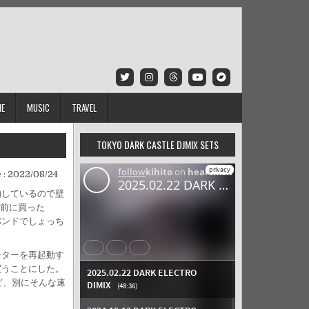
IE
MUSIC
TRAVEL
TOKYO DARK CASTLE DJMIX SETS
 :
2022/08/24
約しているので壁
上前に買った
バンドでしょっち
ーターを再起動す
買うことにした。
けど、別にそんな速