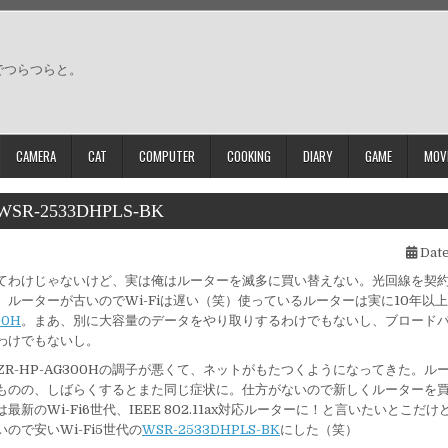
でつらつらと。
CAMERA
CAT
COMPUTER
COOKING
DIARY
GAME
MOV
WSR-2533DHPLS-BK
Date
てわけじゃないけど、実は俺はルーターを滅多に買い替えない。光回線を契
、ルーターが古いのでWi-Fiは遅い（笑）使っているルーターは実に10年以
00H
。まあ、別に大容量のデータをやり取りするわけでもないし、ブロード
わけでもないし。
ZR-HP-AG300Hの調子が悪くて、ネットがもたつくようになってきた。ル
ものの、しばらくするとまた同じ症状に。仕方がないので新しくルーターを
最新のWi-Fi6世代、IEEE 802.11ax対応ルーターに！と言いたいとこだ
ので安いWi-Fi5世代の
WSR-2533DHPLS-BK
にした（笑）