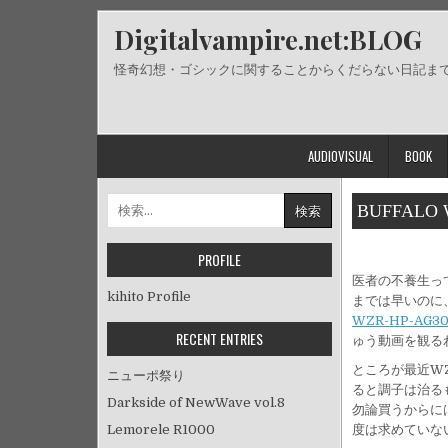
Skip
Digitalvampire.net:BLOG
to
content
怪奇幻想・ゴシックに関することからくだらない日記ま
AUDIOVISUAL
BOOK
検
BUFFALO 
索:
PROFILE
医者の不養生っ
kihito Profile
までは早いのに
WZR-HP-AG3
RECENT ENTRIES
ゅう動画を観る
ところが最近W
ニューポ祭り
ると調子は治る
Darkside of NewWave vol.8
勿論買うからには
Lemorele R1000
度は求めていない