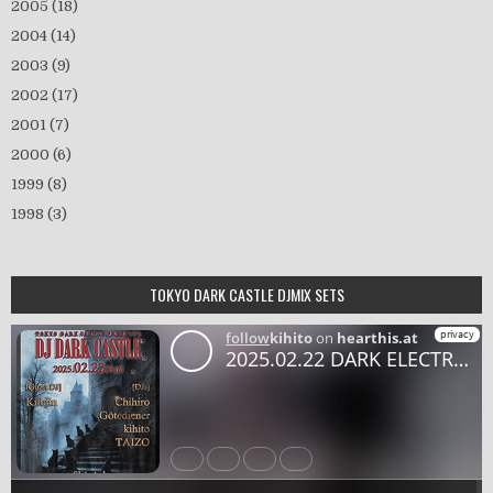
2005
(18)
2004
(14)
2003
(9)
2002
(17)
2001
(7)
2000
(6)
1999
(8)
1998
(3)
TOKYO DARK CASTLE DJMIX SETS