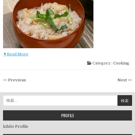
▼Read More
Category :
Cooking
投
<< Previous
Next >>
稿
ナ
検
ビ
索:
ゲ
ー
PROFILE
シ
kihito Profile
ョ