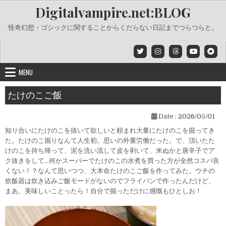
Skip
Digitalvampire.net:BLOG
to
content
怪奇幻想・ゴシックに関することからくだらない日記までつらつらと。
MENU
たけのこご飯
Date :
2026/05/01
知り合いにたけのこを抜いて欲しいと頼まれ大量にたけのこを掘ってき
た。たけのこ掘りなんて人生初。思いの外重労働だった。で、頂いたた
けのこを持ち帰って、泥を洗い流して皮を剥いて、米ぬかと唐辛子でア
ク抜きをして…何かスーパーでたけのこの水煮を買った方が全然コスパ良
くない！？なんて思いつつ、大本命たけのこご飯を作ってみた。ウチの
炊飯器は炊き込みご飯モードがないのでフライパンで作ったんだけど、
まあ、美味しいことったら！自分で掘っただけに感慨もひとしお！