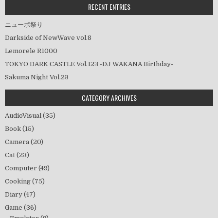
ン
RECENT ENTRIES
ニューポ祭り
Darkside of NewWave vol.8
Lemorele R1000
TOKYO DARK CASTLE Vol.123 -DJ WAKANA Birthday-
Sakuma Night Vol.23
CATEGORY ARCHIVES
AudioVisual
(35)
Book
(15)
Camera
(20)
Cat
(23)
Computer
(49)
Cooking
(75)
Diary
(47)
Game
(36)