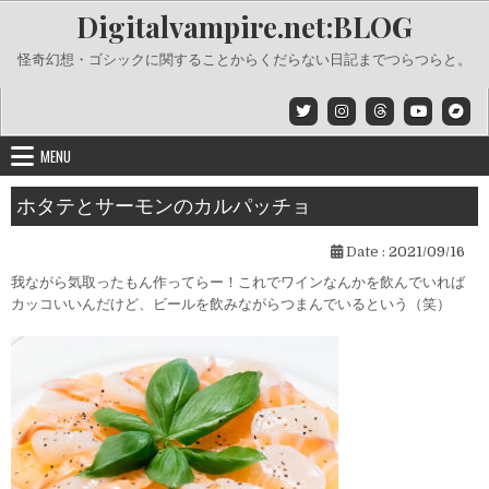
Skip
Digitalvampire.net:BLOG
to
content
怪奇幻想・ゴシックに関することからくだらない日記までつらつらと。
MENU
ホタテとサーモンのカルパッチョ
Date :
2021/09/16
我ながら気取ったもん作ってらー！これでワインなんかを飲んでいれば
カッコいいんだけど、ビールを飲みながらつまんでいるという（笑）