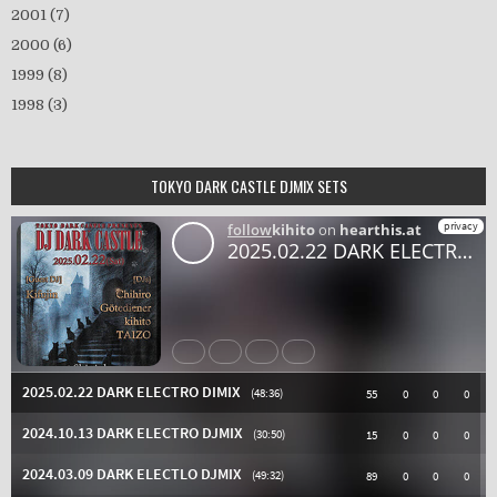
2001
(7)
2000
(6)
1999
(8)
1998
(3)
TOKYO DARK CASTLE DJMIX SETS