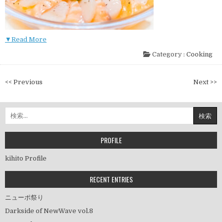
▼Read More
Category :
Cooking
投
<< Previous
Next >>
稿
ナ
検
ビ
索:
ゲ
ー
PROFILE
シ
kihito Profile
ョ
ン
RECENT ENTRIES
ニューポ祭り
Darkside of NewWave vol.8