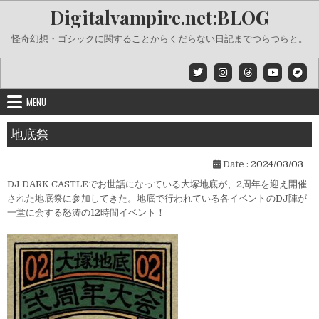
Skip
Digitalvampire.net:BLOG
to
content
怪奇幻想・ゴシックに関することからくだらない日記までつらつらと。
MENU
地底祭
Date :
2024/03/03
DJ DARK CASTLEでお世話になっている大塚地底が、2周年を迎え開催
された地底祭に参加してきた。地底で行われている各イベントのDJ陣が
一堂に会する怒涛の12時間イベント！