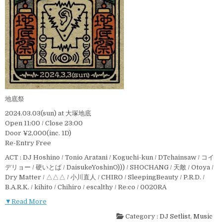
地底祭
2024.03.03(sun) at 大塚地底
Open 11:00 / Close 23:00
Door ¥2,000(inc. 1D)
Re-Entry Free
ACT : DJ Hoshino / Tonio Aratani / Koguchi-kun / DTchainsaw / コイ
デリョー / 硬いとば / DaisukeYoshinO))) / SHOCHANG / 天敵 / Otoya /
Dry Matter / △△△ / 小川直人 / CHIRO / SleepingBeauty / P.R.D. /
B.A.R.K. / kihito / Chihiro / escalthy / Re:co / 0020RA
▼Read More
Category :
DJ Setlist
,
Music