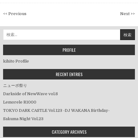
投
<< Previous
Next >>
稿
ナ
検
ビ
索:
ゲ
ー
PROFILE
シ
kihito Profile
ョ
ン
RECENT ENTRIES
ニューポ祭り
Darkside of NewWave vol.8
Lemorele R1000
TOKYO DARK CASTLE Vol.123 -DJ WAKANA Birthday-
Sakuma Night Vol.23
CATEGORY ARCHIVES