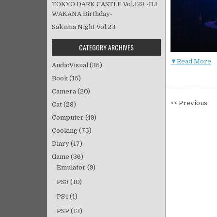
TOKYO DARK CASTLE Vol.123 -DJ
WAKANA Birthday-
Sakuma Night Vol.23
CATEGORY ARCHIVES
▼Read More
AudioVisual
(35)
Book
(15)
Camera
(20)
投
<< Previous
Cat
(23)
稿
Computer
(49)
ナ
Cooking
(75)
ビ
Diary
(47)
ゲ
Game
(36)
ー
Emulator
(9)
シ
ョ
PS3
(10)
ン
PS4
(1)
PSP
(13)