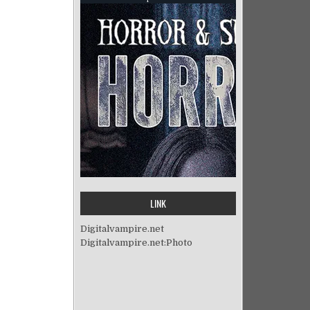
LINK
Digitalvampire.net
Digitalvampire.net:Photo