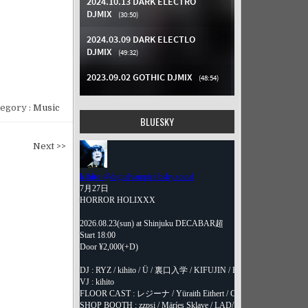
egory :
Music
BLUESKY
Next >>