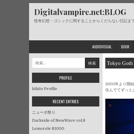
Skip
Digitalvampire.net:BLOG
to
content
怪奇幻想・ゴシックに関することからくだらない日記ま
AUDIOVISUAL
BOOK
検
Tokyo Goth
索:
PROFILE
2001年より開始
kihito Profile
住んでてずっと
RECENT ENTRIES
ニューポ祭り
Darkside of NewWave vol.8
Lemorele R1000