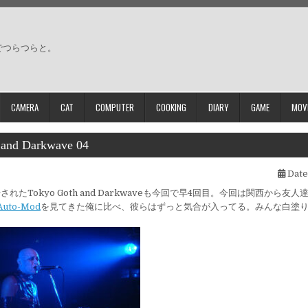
でつらつらと。
CAMERA
CAT
COMPUTER
COOKING
DIARY
GAME
MOV
 and Darkwave 04
Date
されたTokyo Goth and Darkwaveも今回で早4回目。今回は関西から友
Auto-Mod
を見てきた俺に比べ、彼らはずっと気合が入ってる。みんな白塗