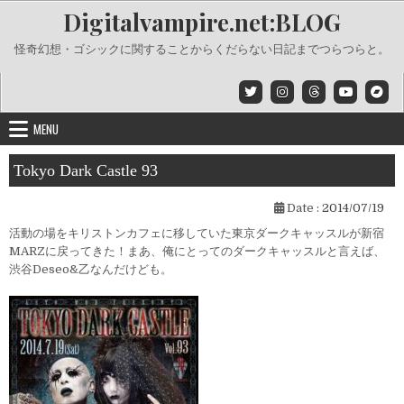
Skip
Digitalvampire.net:BLOG
to
content
怪奇幻想・ゴシックに関することからくだらない日記までつらつらと。
MENU
Tokyo Dark Castle 93
Date :
2014/07/19
活動の場をキリストンカフェに移していた東京ダークキャッスルが新宿
MARZに戻ってきた！まあ、俺にとってのダークキャッスルと言えば、
渋谷Deseo&乙なんだけども。