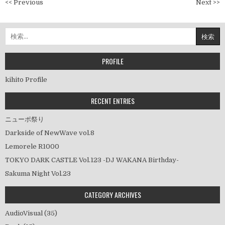
投
<< Previous
Next >>
稿
ナ
検
ビ
索:
ゲ
ー
PROFILE
シ
kihito Profile
ョ
ン
RECENT ENTRIES
ニューポ祭り
Darkside of NewWave vol.8
Lemorele R1000
TOKYO DARK CASTLE Vol.123 -DJ WAKANA Birthday-
Sakuma Night Vol.23
CATEGORY ARCHIVES
AudioVisual
(35)