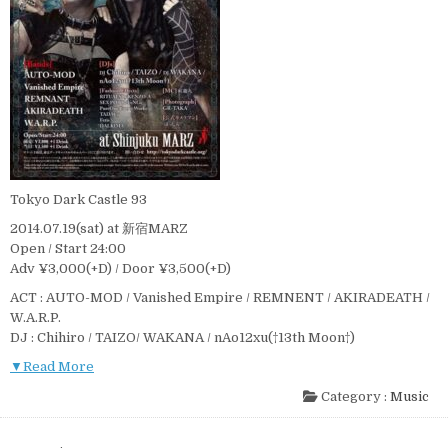
Tokyo Dark Castle 93
2014.07.19(sat) at 新宿MARZ
Open / Start 24:00
Adv ¥3,000(+D) / Door ¥3,500(+D)
ACT : AUTO-MOD / Vanished Empire / REMNENT / AKIRADEATH /
W.A.R.P.
DJ : Chihiro / TAIZO/ WAKANA / nAo12xu(†13th Moon†)
▼Read More
Category :
Music