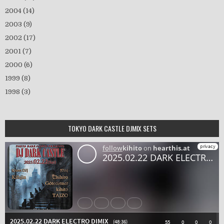
2004
(14)
2003
(9)
2002
(17)
2001
(7)
2000
(6)
1999
(8)
1998
(3)
TOKYO DARK CASTLE DJMIX SETS