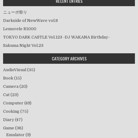
ン
RECENT ENTRIES
ニューポ祭り
Darkside of NewWave vol.8
Lemorele R1000
TOKYO DARK CASTLE Vol.123 -DJ WAKANA Birthday-
Sakuma Night Vol.23
CATEGORY ARCHIVES
AudioVisual
(35)
Book
(15)
Camera
(20)
Cat
(23)
Computer
(49)
Cooking
(75)
Diary
(47)
Game
(36)
Emulator
(9)