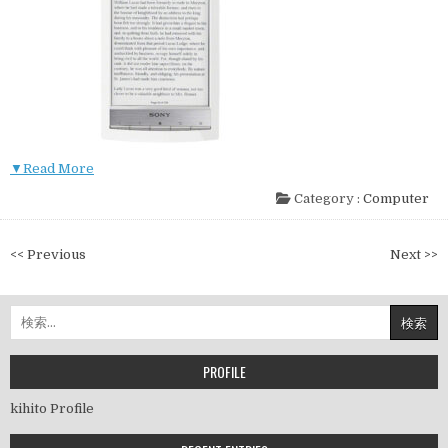
▼Read More
Category :
Computer
投
<< Previous
Next >>
稿
ナ
検
ビ
索:
ゲ
ー
PROFILE
シ
kihito Profile
ョ