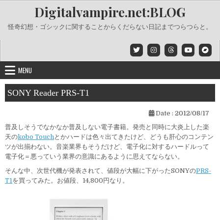
Skip
Digitalvampire.net:BLOG
to
content
怪奇幻想・ゴシックに関することからくだらない日記までつらつらと。
MENU
SONY Reader PRS-T1
Date :
2012/08/17
普及しそうでなかなか普及しない電子書籍。発売と同時に大炎上した楽
天の
kobo Touch
とかハードは色々出てきたけど、どうも肝心のコンテン
ツが出揃わない。音楽業界もそうだけど、電子化に対するハードルって
電子化＝悪っていう業界の意識にあるように思えてならない。
そんな中、次世代機が発表されて、値段が大幅に下がったSONYの
PRS-
T1
を買ってみた。お値段、14,800円なり。