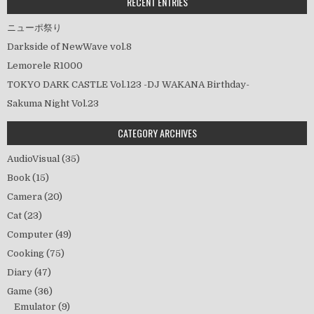
ン
RECENT ENTRIES
ニューポ祭り
Darkside of NewWave vol.8
Lemorele R1000
TOKYO DARK CASTLE Vol.123 -DJ WAKANA Birthday-
Sakuma Night Vol.23
CATEGORY ARCHIVES
AudioVisual
(35)
Book
(15)
Camera
(20)
Cat
(23)
Computer
(49)
Cooking
(75)
Diary
(47)
Game
(36)
Emulator
(9)