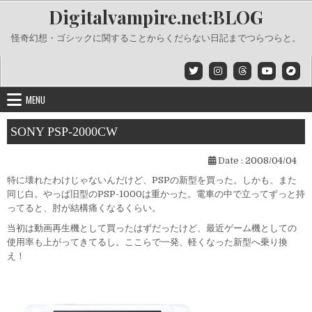
Skip
Digitalvampire.net:BLOG
to
content
怪奇幻想・ゴシックに関することからくだらない日記までつらつらと。
MENU
SONY PSP-2000CW
Date :
2008/04/04
特に壊れたわけじゃないんだけど、PSPの新型を買った。しかも、また
同じ白。やっぱ旧型のPSP-1000は重かった。電車の中で立ってずっと持
ってると、肘が結構痛くなるくらい。
当初は動画再生機として買ったはずだったけど、最近ゲーム機としての
使用率も上がってきてるし。ここらで一発、軽くなった新型へ乗り換
え！