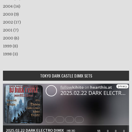
2004
(14)
2003
(9)
2002
(17)
2001
(7)
2000
(6)
1999
(8)
1998
(3)
TOKYO DARK CASTLE DJMIX SETS