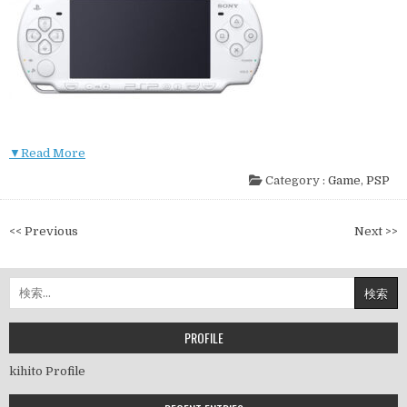
▼Read More
Category :
Game
,
PSP
投
<< Previous
Next >>
稿
ナ
検
ビ
索:
ゲ
ー
PROFILE
シ
kihito Profile
ョ