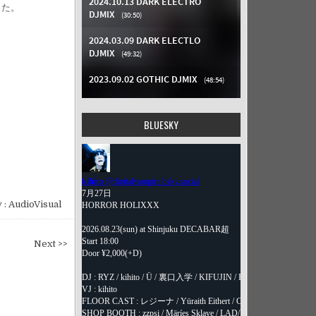
った。
BLUESKY
 :
AudioVisual
Next >>