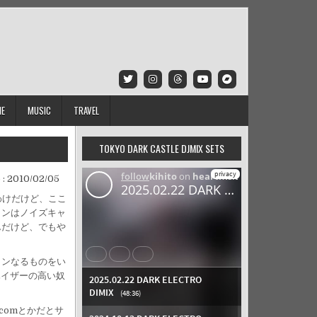
IE
MUSIC
TRAVEL
TOKYO DARK CASTLE DJMIX SETS
 :
2010/02/05
わけだけど、ここ
ォンはノイズキャ
んだけど、でもや
ォンなるものをい
ンハイザーの高い奴
comとかだとサ