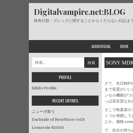
Skip
Digitalvampire.net:BLOG
to
content
怪奇幻想・ゴシックに関することからくだらない日記ま
AUDIOVISUAL
BOOK
検
SONY MDR
索:
PROFILE
さて、先日MP
kihito Profile
まで音質がいい
ンセル機能がつ
RECENT ENTRIES
っぱ高音質なわ
そこで秋葉原の
ニューポ祭り
くつか視聴してみ
Darkside of NewWave vol.8
とか。価格.c
Lemorele R1000
で、自分の持ち込