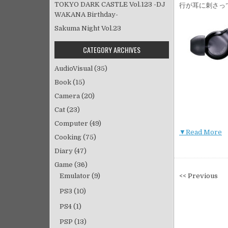
TOKYO DARK CASTLE Vol.123 -DJ
行が耳に刺さっ
WAKANA Birthday-
Sakuma Night Vol.23
CATEGORY ARCHIVES
AudioVisual
(35)
Book
(15)
Camera
(20)
Cat
(23)
Computer
(49)
▼Read More
Cooking
(75)
Diary
(47)
Game
(36)
投
Emulator
(9)
<< Previous
稿
PS3
(10)
ナ
PS4
(1)
ビ
ゲ
PSP
(13)