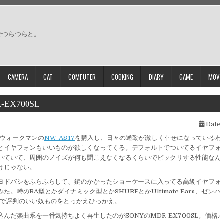
でつらつらと。
CAMERA
CAT
COMPUTER
COOKING
DIARY
GAME
MOV
-EX700SL
Date
3ウォークマンの
NW-A847
を購入し、日々の通勤が激しく幸せになっている
とイヤフォンもいいものが欲しくなってくる。デフォルトでついてるイヤフ
いていて、周囲のノイズが何も聞こえなくなるくらいでビックリする性能な
けじゃない。
ヨドバシをふらふらして、鍵のかかったショーケースに入ってる高級イヤフ
た。噂のBA型とかダイナミック型とかSHUREとかUltimate Ears、ゼ
omで評判のいい奴ものをとっかえひっかえ。
んだ楽曲系を一番気持ちよく再生したのがSONYのMDR-EX700SL。価格.