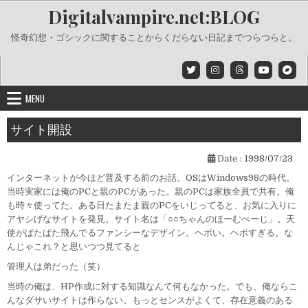
Skip
Digitalvampire.net:BLOG
to
content
怪奇幻想・ゴシックに関することからくだらない日記までつらつらと。
MENU
サイト開設
Date :
1998/07/23
インターネットが今ほど普及する前のお話。OSはWindows98の時代。
当時実家には俺のPCと親のPCがあった。親のPCは家族全員で共有。俺
も時々使ってた。ある日たまたま親のPCをいじってると、お気に入りに
アヤシげなサイトを発見。サイト名は「○○ちゃんのほーむぺーじ」。天
使がぱたぱた飛んでるファンシーなデザイン。ヘボい。ヘボすぎる。な
んじゃこれ？と思いつつ見てると
管理人は弟だった（笑）
当時の俺は、HP作成に対する知識なんて何もなかった。でも、俺ならこ
んなダサいサイトは作らない。もっとセンスがよくて、存在意義のある