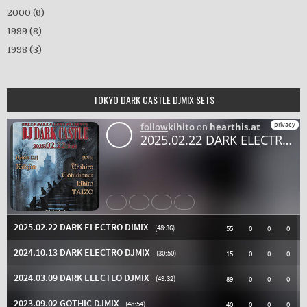
2000
(6)
1999
(8)
1998
(3)
TOKYO DARK CASTLE DJMIX SETS