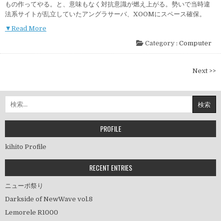
もの作ってやる。と、意味もなく対抗意識が燃え上がる。勢いで当時違
法系サイトが乱立していたアングラサーバ、XOOMにスペース確保。
▼Read More
Category :
Computer
投
Next >>
稿
ナ
検
ビ
索:
ゲ
ー
PROFILE
シ
kihito Profile
ョ
ン
RECENT ENTRIES
ニューポ祭り
Darkside of NewWave vol.8
Lemorele R1000