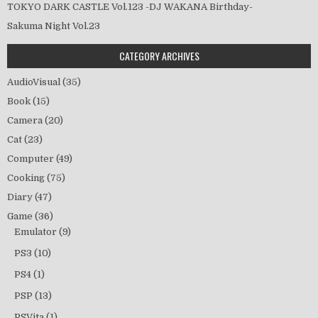
TOKYO DARK CASTLE Vol.123 -DJ WAKANA Birthday-
Sakuma Night Vol.23
CATEGORY ARCHIVES
AudioVisual
(35)
Book
(15)
Camera
(20)
Cat
(23)
Computer
(49)
Cooking
(75)
Diary
(47)
Game
(36)
Emulator
(9)
PS3
(10)
PS4
(1)
PSP
(13)
PSVita
(1)