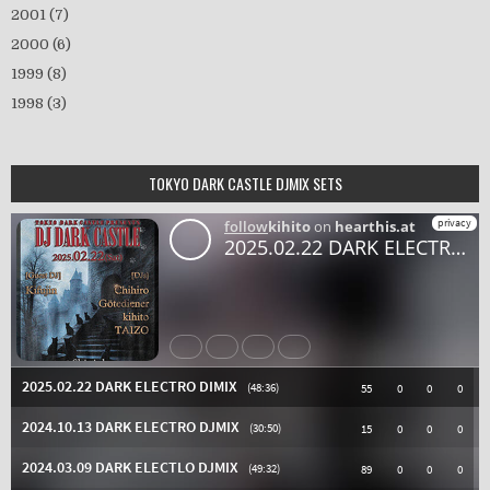
2001
(7)
2000
(6)
1999
(8)
1998
(3)
TOKYO DARK CASTLE DJMIX SETS