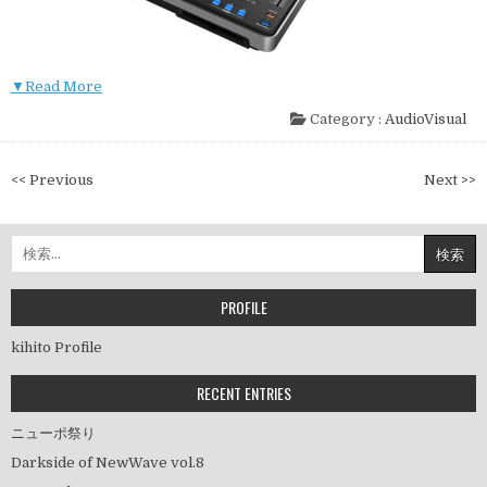
▼Read More
Category :
AudioVisual
投
<< Previous
Next >>
稿
ナ
検
ビ
索:
ゲ
ー
PROFILE
シ
kihito Profile
ョ
ン
RECENT ENTRIES
ニューポ祭り
Darkside of NewWave vol.8