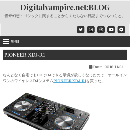
Skip
Digitalvampire.net:BLOG
to
content
怪奇幻想・ゴシックに関することからくだらない日記までつらつらと。
MENU
PIONEER XDJ-R1
Date :
2019/11/24
なんとなく自宅でもCDでDJできる環境が欲しくなったので、オールイン
ワンのワイヤレスDJシステム
PIONEER XDJ-R1
を買った。