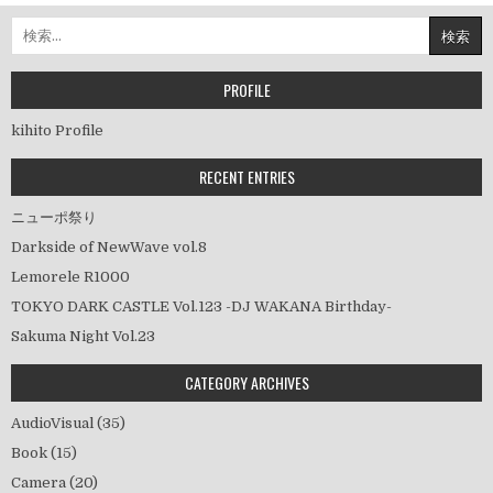
ナ
検
ビ
索:
ゲ
ー
PROFILE
シ
kihito Profile
ョ
ン
RECENT ENTRIES
ニューポ祭り
Darkside of NewWave vol.8
Lemorele R1000
TOKYO DARK CASTLE Vol.123 -DJ WAKANA Birthday-
Sakuma Night Vol.23
CATEGORY ARCHIVES
AudioVisual
(35)
Book
(15)
Camera
(20)