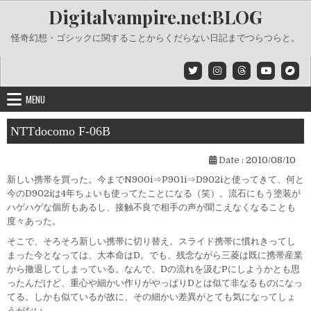
Skip
Digitalvampire.net:BLOG
to
content
怪奇幻想・ゴシックに関することからくだらない日記までつらつらと。
MENU
NTTdocomo F-06B
Date :
2010/08/10
新しい携帯を買った。今までN900i⇒P901i⇒D902iと使ってきて、何と
今のD902iは4年ちょいも使ってたことになる（笑）。流石にもう塗装が
ハゲハゲな個所もあるし、接触不良で相手の声が聞こえなくなることも
度々あった。
そこで、そろそろ新しい携帯に切り替え。スライド携帯に慣れきってし
まった今となっては、大本命はD。でも、残念ながら三菱は既に携帯産業
から撤退してしまっている。なんで、Dの流れを汲むPにしようかとも思
ったんだけど、重心や細かい作りがやっぱりDとは似て非なるものになっ
てる。しかも似ているが故に、その細かい差異がとても気になってしょ
うがない。