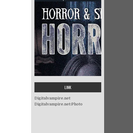
LINK
Digitalvampire.net
Digitalvampire.net:Photo