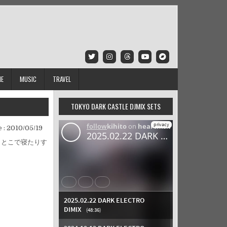
IE
MUSIC
TRAVEL
TOKYO DARK CASTLE DJMIX SETS
 :
2010/05/19
じとこで寝たりす