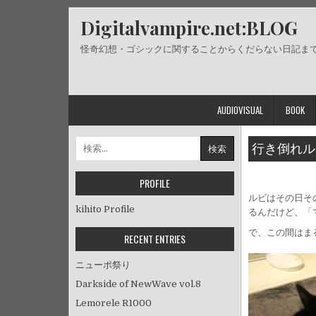
Skip
Digitalvampire.net:BLOG
to
content
怪奇幻想・ゴシックに関することからくだらない日記ま
AUDIOVISUAL
BOOK
検
行き倒れル
索:
PROFILE
ルビはその日そ
kihito Profile
るんだけど、「
で、この間はま
RECENT ENTRIES
ニューポ祭り
Darkside of NewWave vol.8
Lemorele R1000