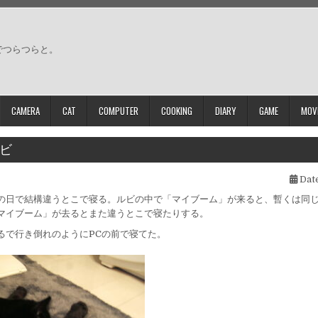
でつらつらと。
CAMERA
CAT
COMPUTER
COOKING
DIARY
GAME
MOV
ビ
Date
の日で結構違うとこで寝る。ルビの中で「マイブーム」が来ると、暫くは同
マイブーム」が去るとまた違うとこで寝たりする。
るで行き倒れのようにPCの前で寝てた。