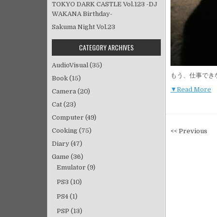
TOKYO DARK CASTLE Vol.123 -DJ
WAKANA Birthday-
Sakuma Night Vol.23
CATEGORY ARCHIVES
AudioVisual
(35)
もう、仕事でき
Book
(15)
▼Read More
Camera
(20)
Cat
(23)
Computer
(49)
投
Cooking
(75)
<< Previous
稿
Diary
(47)
ナ
Game
(36)
ビ
Emulator
(9)
ゲ
PS3
(10)
ー
PS4
(1)
シ
ョ
PSP
(13)