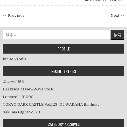
投
<< Previous
Next >>
稿
ナ
検
ビ
索:
ゲ
ー
PROFILE
シ
kihito Profile
ョ
ン
RECENT ENTRIES
ニューポ祭り
Darkside of NewWave vol.8
Lemorele R1000
TOKYO DARK CASTLE Vol.123 -DJ WAKANA Birthday-
Sakuma Night Vol.23
CATEGORY ARCHIVES