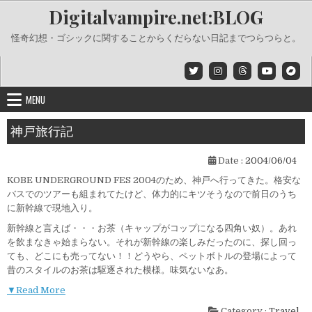
Skip
Digitalvampire.net:BLOG
to
content
怪奇幻想・ゴシックに関することからくだらない日記までつらつらと。
MENU
神戸旅行記
Date :
2004/06/04
KOBE UNDERGROUND FES 2004のため、神戸へ行ってきた。格安な
バスでのツアーも組まれてたけど、体力的にキツそうなので前日のうち
に新幹線で現地入り。
新幹線と言えば・・・お茶（キャップがコップになる四角い奴）。あれ
を飲まなきゃ始まらない。それが新幹線の楽しみだったのに、探し回っ
ても、どこにも売ってない！！どうやら、ペットボトルの登場によって
昔のスタイルのお茶は駆逐された模様。味気ないなあ。
▼Read More
Category :
Travel