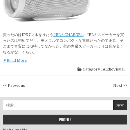
買ったのはIPX7防水をうたう
JBLのCHARGE4
。JBLのスピーカーを買
ったのは初めてだし、モノラルでコンパクトな筐体だったので正直、そ
こまで音質には期待してなかった。壁の内臓スピーカーよりは音が良く
なるかな、くらい。
▼Read More
Category :
AudioVisual
投
<< Previous
Next >>
稿
ナ
検
ビ
索:
ゲ
ー
PROFILE
シ