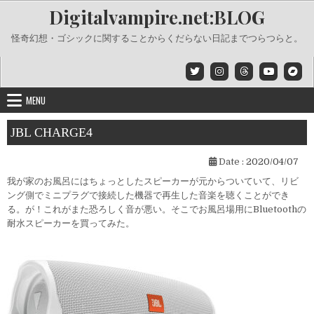
Skip
Digitalvampire.net:BLOG
to
content
怪奇幻想・ゴシックに関することからくだらない日記までつらつらと。
MENU
JBL CHARGE4
Date :
2020/04/07
我が家のお風呂にはちょっとしたスピーカーが元からついていて、リビ
ング側でミニプラグで接続した機器で再生した音楽を聴くことができ
る。が！これがまた恐ろしく音が悪い。そこでお風呂場用にBluetoothの
耐水スピーカーを買ってみた。