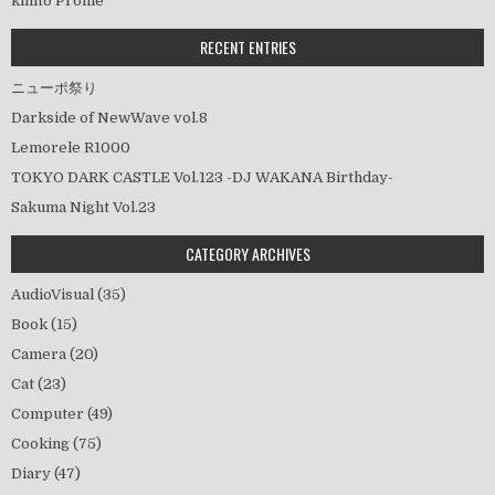
kihito Profile
ョ
ン
RECENT ENTRIES
ニューポ祭り
Darkside of NewWave vol.8
Lemorele R1000
TOKYO DARK CASTLE Vol.123 -DJ WAKANA Birthday-
Sakuma Night Vol.23
CATEGORY ARCHIVES
AudioVisual
(35)
Book
(15)
Camera
(20)
Cat
(23)
Computer
(49)
Cooking
(75)
Diary
(47)