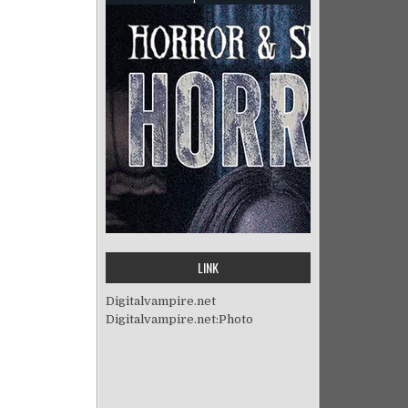
LINK
Digitalvampire.net
Digitalvampire.net:Photo