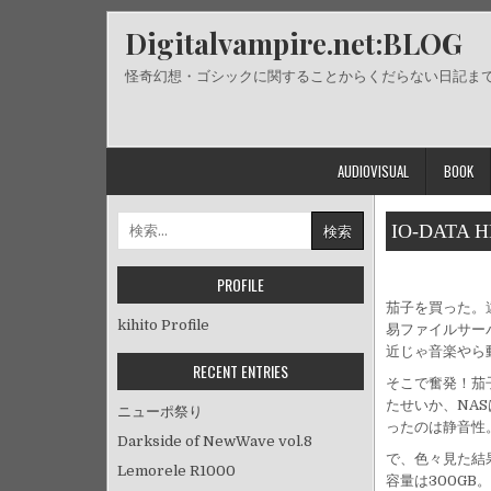
Skip
Digitalvampire.net:BLOG
to
content
怪奇幻想・ゴシックに関することからくだらない日記ま
AUDIOVISUAL
BOOK
検
IO-DATA H
索:
PROFILE
茄子を買った。
kihito Profile
易ファイルサー
近じゃ音楽やら
RECENT ENTRIES
そこで奮発！茄
たせいか、NA
ニューポ祭り
ったのは静音性
Darkside of NewWave vol.8
で、色々見た結
Lemorele R1000
容量は300GB。