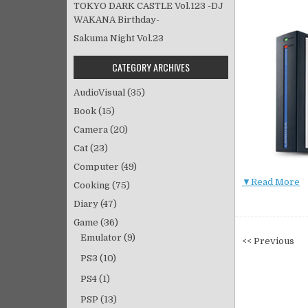
TOKYO DARK CASTLE Vol.123 -DJ
WAKANA Birthday-
Sakuma Night Vol.23
CATEGORY ARCHIVES
AudioVisual
(35)
Book
(15)
Camera
(20)
Cat
(23)
Computer
(49)
▼Read More
Cooking
(75)
Diary
(47)
Game
(36)
投
Emulator
(9)
<< Previous
稿
PS3
(10)
ナ
PS4
(1)
ビ
PSP
(13)