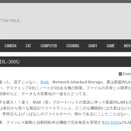
でつらつらと。
CAMERA
CAT
COMPUTER
COOKING
DIARY
GAME
MOV
DL-300U
Date
違った。茄子じゃない、
NAS
。Network Attached Storage。要は家庭
バ。デスクトップ2台にノートが1台ある俺の部屋。ファイルの共有じゃ限界
動画やらと、データも大容量化の一途をたどってる。
子を購入！！違う、NAS（笑）ブロードバンドの普及に伴って家庭内LANも
Sは各社から色々な製品がリリースラッシュ。どこのも機能的には大差はない
。常時立ち上げっぱなしのファイルサーバ、静かであるにこしたことはない
果、ファンレス駆動と自動回転停止機能で完全無音を実現する
IO-DATA
のLA