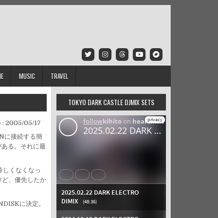
IE
MUSIC
TRAVEL
TOKYO DARK CASTLE DJMIX SETS
 :
2005/05/17
内LANに接続する簡
がある。それに最
珍しくなくなっ
けど、優先したか
。
NDISKに決定。