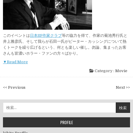
このイベントは
日本SF作家クラブ
等の協力を得て、作家の菊池秀行氏と
井上雅彦氏、そして我らが石田一氏がピーター・カッシングについて熱
くトークを繰り広げるという、何とも楽しい催し。勿論、集まったお客
さんも皆濃いホラー・ファンの方々ばかり。
▼Read More
Category :
Movie
投
<< Previous
Next >>
稿
ナ
検
ビ
索:
ゲ
ー
PROFILE
シ