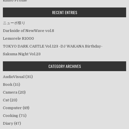
kihito Profile
ョ
ン
RECENT ENTRIES
ニューポ祭り
Darkside of NewWave vol.8
Lemorele R1000
TOKYO DARK CASTLE Vol.123 -DJ WAKANA Birthday-
Sakuma Night Vol.23
CATEGORY ARCHIVES
AudioVisual
(35)
Book
(15)
Camera
(20)
Cat
(23)
Computer
(49)
Cooking
(75)
Diary
(47)