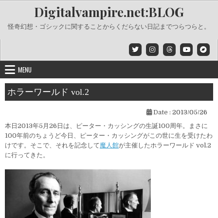
Skip
Digitalvampire.net:BLOG
to
content
怪奇幻想・ゴシックに関することからくだらない日記までつらつらと。
MENU
ホラーワールド vol.2
Date :
2013/05/26
本日2013年5月26日は、ピーター・カッシングの生誕100周年。まさに
100年前のちょうど今日、ピーター・カッシングがこの世に生を受けたわ
けです。そこで、それを記念して
魔人館
が主催したホラーワールド vol.2
に行ってきた。