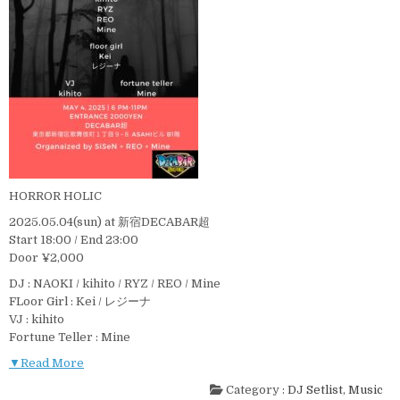
HORROR HOLIC
2025.05.04(sun) at 新宿DECABAR超
Start 18:00 / End 23:00
Door ¥2,000
DJ : NAOKI / kihito / RYZ / REO / Mine
FLoor Girl : Kei / レジーナ
VJ : kihito
Fortune Teller : Mine
▼Read More
Category :
DJ Setlist
,
Music