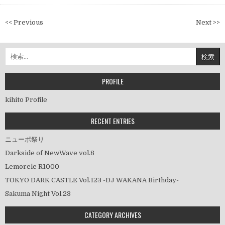
投
<< Previous
Next >>
稿
ナ
検
ビ
索:
ゲ
ー
PROFILE
シ
kihito Profile
ョ
ン
RECENT ENTRIES
ニューポ祭り
Darkside of NewWave vol.8
Lemorele R1000
TOKYO DARK CASTLE Vol.123 -DJ WAKANA Birthday-
Sakuma Night Vol.23
CATEGORY ARCHIVES