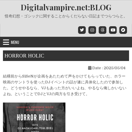
Skip
Digitalvampire.net:BLOG
to
content
怪奇幻想・ゴシックに関することからくだらない日記までつらつらと。
MENU
HORROR HOLIC
Date :
2025/05/04
結構前からSiSeNが企画をあたためて声をかけてもらっていた、ホラー
映画のサントラを使ったDJイベントの話が遂に具体化したので参加し
た。どうせやるなら、VJもあった方がいいよね、やるなら俺しかいない
よね。ということでDJとVJの両方を引き受けて。