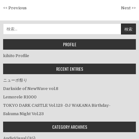
投
<< Previous
Next >>
稿
ナ
検
ビ
索:
ゲ
ー
PROFILE
シ
kihito Profile
ョ
ン
RECENT ENTRIES
ニューポ祭り
Darkside of NewWave vol.8
Lemorele R1000
TOKYO DARK CASTLE Vol.123 -DJ WAKANA Birthday-
Sakuma Night Vol.23
CATEGORY ARCHIVES
AudioVisual
(35)