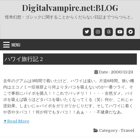
Skip
Digitalvampire.net:BLOG
to
content
怪奇幻想・ゴシックに関することからくだらない日記までつらつらと。
MENU
ハワイ旅行記 2
Date :
2000/11/23
去年のグアムは3時間で着いたけど、ハワイは遠い。片道6時間。狭い機
内はエコノミー症候群より何よりタバコを吸えないのが一番ツライ。そ
こで事前にパイポを購入！！これでバッチリ！！・・・全然ダメ。パイ
ポを吸えば吸うほどタバコを吸いたくなってくる（笑）何か、これじゃ
逆効果。しまいにゃパイポをガリガリかじりだす。そしてハワイに着く
や否やタバコ！！何が何でもタバコ！！あぁ・・・不健康だなあ。
▼Read More
Category :
Travel