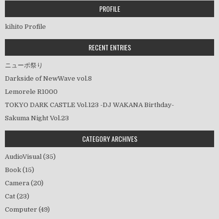
ー
PROFILE
シ
kihito Profile
ョ
ン
RECENT ENTRIES
ニューポ祭り
Darkside of NewWave vol.8
Lemorele R1000
TOKYO DARK CASTLE Vol.123 -DJ WAKANA Birthday-
Sakuma Night Vol.23
CATEGORY ARCHIVES
AudioVisual
(35)
Book
(15)
Camera
(20)
Cat
(23)
Computer
(49)