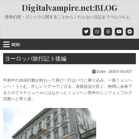
Skip
Digitalvampire.net:BLOG
to
content
怪奇幻想・ゴシックに関することからくだらない日記までつらつらと。
MENU
ヨーロッパ旅行記 3 後編
Date :
2007/05/07
午前中の自由行動が終わって再び一行はバスに乗り込み、一路ミュンヘ
ンへ！ううむ、忙しいツアーでござる。道路状況が良く、時間に余裕で
きたのでスケジュールにはなかったミュンヘン郊外のニンフェンブルグ
宮殿へと寄り道。