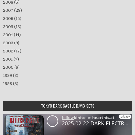
2008
(5)
2007
(23)
2006
(15)
2005
(18)
2004
(14)
2003
(9)
2002
(17)
2001
(7)
2000
(6)
1999
(8)
1998
(3)
TOKYO DARK CASTLE DJMIX SETS