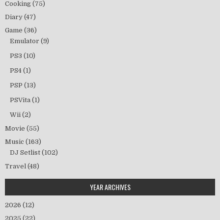
Cooking
(75)
Diary
(47)
Game
(36)
Emulator
(9)
PS3
(10)
PS4
(1)
PSP
(13)
PSVita
(1)
Wii
(2)
Movie
(55)
Music
(163)
DJ Setlist
(102)
Travel
(48)
YEAR ARCHIVES
2026
(12)
2025
(22)