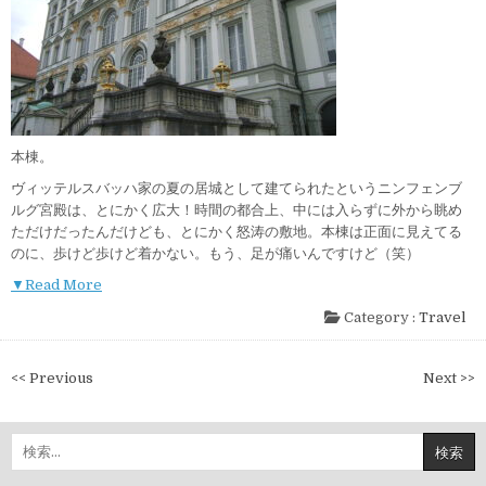
本棟。
ヴィッテルスバッハ家の夏の居城として建てられたというニンフェンブ
ルグ宮殿は、とにかく広大！時間の都合上、中には入らずに外から眺め
ただけだったんだけども、とにかく怒涛の敷地。本棟は正面に見えてる
のに、歩けど歩けど着かない。もう、足が痛いんですけど（笑）
▼Read More
Category :
Travel
投
<< Previous
Next >>
稿
ナ
検
ビ
索:
ゲ