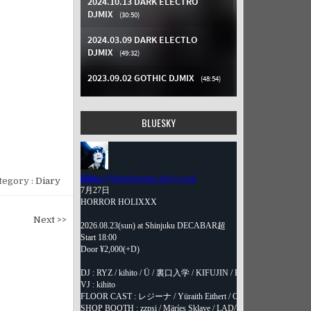
BLUESKY
tegory :
Diary
Next >>