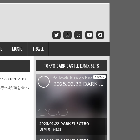
IE
MUSIC
TRAVEL
TOKYO DARK CASTLE DJMIX SETS
 :
2019/02/10
祥寺へ焼肉を食べ