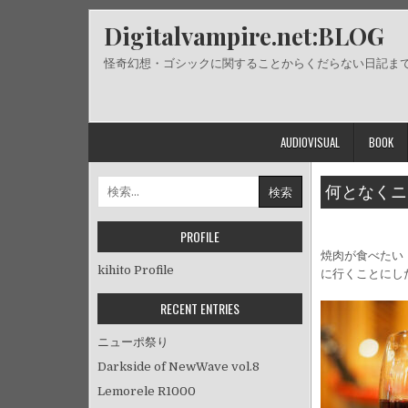
Skip
Digitalvampire.net:BLOG
to
content
怪奇幻想・ゴシックに関することからくだらない日記ま
AUDIOVISUAL
BOOK
検
何となくニ
索:
PROFILE
焼肉が食べたい
kihito Profile
に行くことにし
RECENT ENTRIES
ニューポ祭り
Darkside of NewWave vol.8
Lemorele R1000