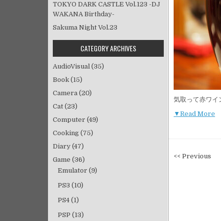
TOKYO DARK CASTLE Vol.123 -DJ
WAKANA Birthday-
Sakuma Night Vol.23
CATEGORY ARCHIVES
AudioVisual
(35)
Book
(15)
Camera
(20)
気取って赤ワイ
Cat
(23)
▼Read More
Computer
(49)
Cooking
(75)
Diary
(47)
投
<< Previous
Game
(36)
稿
Emulator
(9)
ナ
PS3
(10)
ビ
PS4
(1)
ゲ
ー
PSP
(13)