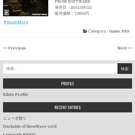
FROM SOFTWARE
発売日：2011/09/22
販売価格：7,800円
▼Read More
Category :
Game
,
PS3
投
<< Previous
Next >>
稿
ナ
検
ビ
索:
ゲ
ー
PROFILE
シ
kihito Profile
ョ
ン
RECENT ENTRIES
ニューポ祭り
Darkside of NewWave vol.8
Lemorele R1000