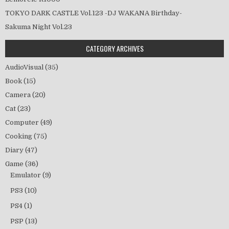
TOKYO DARK CASTLE Vol.123 -DJ WAKANA Birthday-
Sakuma Night Vol.23
CATEGORY ARCHIVES
AudioVisual
(35)
Book
(15)
Camera
(20)
Cat
(23)
Computer
(49)
Cooking
(75)
Diary
(47)
Game
(36)
Emulator
(9)
PS3
(10)
PS4
(1)
PSP
(13)