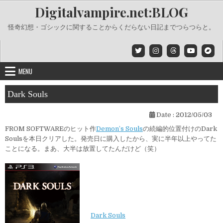
Skip
Digitalvampire.net:BLOG
to
content
怪奇幻想・ゴシックに関することからくだらない日記までつらつらと。
MENU
Dark Souls
Date :
2012/05/03
FROM SOFTWAREのヒット作
Demon’s Souls
の続編的位置付けのDark
Soulsを本日クリアした。発売日に購入したから、実に半年以上やってた
ことになる。まあ、大半は放置してたんだけど（笑）
Dark Souls