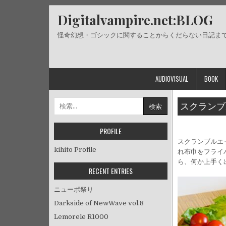
Skip
Digitalvampire.net:BLOG
to
content
怪奇幻想・ゴシックに関することからくだらない日記ま
AUDIOVISUAL
BOOK
検
スクランブ
索:
PROFILE
スクランブルエ
kihito Profile
れ布巾をフライ
ら、何か上手く
RECENT ENTRIES
ニューポ祭り
Darkside of NewWave vol.8
Lemorele R1000