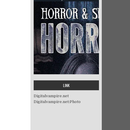
LINK
Digitalvampire.net
Digitalvampire.net:Photo