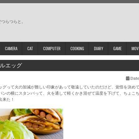
でつらつらと。
CAMERA
CAT
COMPUTER
COOKING
DIARY
GAME
MOV
ルエッグ
Date
ッグって火の加減が難しい印象があって敬遠していたのだけど、覚悟を決め
パンの横にスタンバって、火を通して軽くかき混ぜて温度を下げて、ちょこ
出来た！