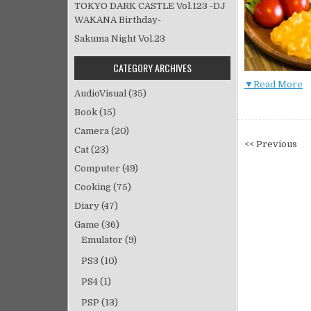
TOKYO DARK CASTLE Vol.123 -DJ
WAKANA Birthday-
Sakuma Night Vol.23
CATEGORY ARCHIVES
▼Read More
AudioVisual
(35)
Book
(15)
Camera
(20)
投
<< Previous
Cat
(23)
稿
Computer
(49)
ナ
Cooking
(75)
ビ
Diary
(47)
ゲ
ー
Game
(36)
シ
Emulator
(9)
ョ
PS3
(10)
ン
PS4
(1)
PSP
(13)