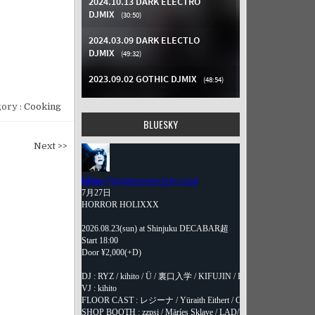
ory :
Cooking
BLUESKY
Next >>