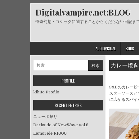
Skip
Digitalvampire.net:BLOG
to
content
怪奇幻想・ゴシックに関することからくだらない日記ま
AUDIOVISUAL
BOOK
検
カレー焼き
索:
PROFILE
S&Bのカレー
kihito Profile
スターソースと
に広がるスパイ
RECENT ENTRIES
ニューポ祭り
Darkside of NewWave vol.8
Lemorele R1000