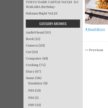
TOKYO DARK CASTLE Vol.123 -DJ
WAKANA Birthday-
Sakuma Night Vol.23
CATEGORY ARCHIVES
▼Read More
AudioVisual
(35)
Book
(15)
Camera
(20)
投
<< Previous
Cat
(23)
稿
Computer
(49)
ナ
Cooking
(75)
ビ
Diary
(47)
ゲ
ー
Game
(36)
シ
Emulator
(9)
ョ
PS3
(10)
ン
PS4
(1)
PSP
(13)