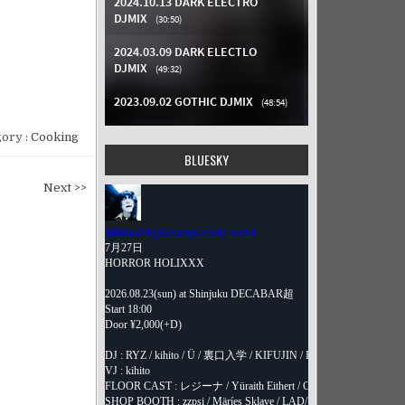
ory :
Cooking
BLUESKY
Next >>