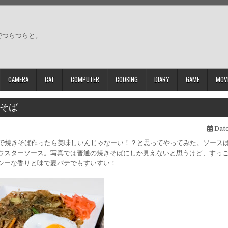
でつらつらと。
CAMERA
CAT
COMPUTER
COOKING
DIARY
GAME
MOV
そば
Date
粉で焼きそば作ったら美味しいんじゃなーい！？と思ってやってみた。ソース
ウスターソース。写真では普通の焼きそばにしか見えないと思うけど、すっ
シーな香りと味で夏バテでもすいすい！