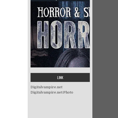
LINK
Digitalvampire.net
Digitalvampire.net:Photo