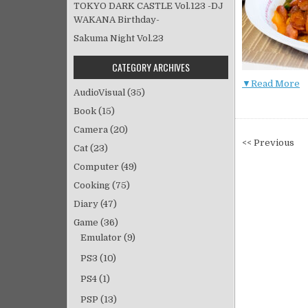
TOKYO DARK CASTLE Vol.123 -DJ
WAKANA Birthday-
Sakuma Night Vol.23
CATEGORY ARCHIVES
▼Read More
AudioVisual
(35)
Book
(15)
Camera
(20)
投
<< Previous
Cat
(23)
稿
Computer
(49)
ナ
Cooking
(75)
ビ
Diary
(47)
ゲ
ー
Game
(36)
シ
Emulator
(9)
ョ
PS3
(10)
ン
PS4
(1)
PSP
(13)