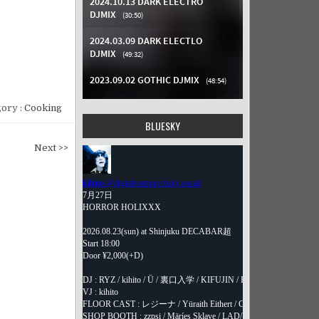
ory :
Cooking
BLUESKY
Next >>