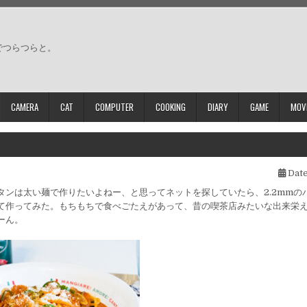
でつらつらと。
CAMERA
CAT
COMPUTER
COOKING
DIARY
GAME
MOV
Date
タンは太い麺で作りたいよねー、と思ってネットを探していたら、2.2mmの
て作ってみた。もちもちで食べごたえがあって、昔の喫茶店みたいな出来栄
ーん。