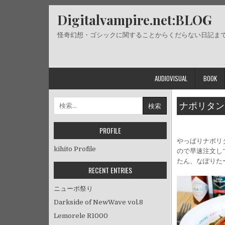
Skip
Digitalvampire.net:BLOG
to
content
怪奇幻想・ゴシックに関することからくだらない日記ま
AUDIOVISUAL
BOOK
検
ナポリタン
索:
PROFILE
やっぱりナポリ
kihito Profile
ので早速注文し
たん、なぽりた
RECENT ENTRIES
ニューポ祭り
Darkside of NewWave vol.8
Lemorele R1000