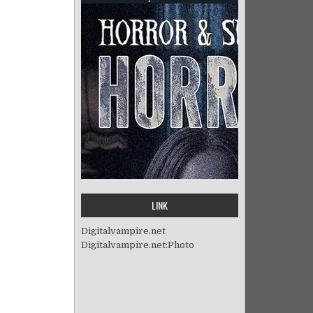
LINK
Digitalvampire.net
Digitalvampire.net:Photo