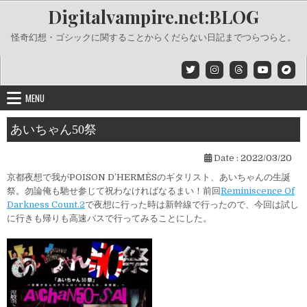
Skip
Digitalvampire.net:BLOG
to
content
怪奇幻想・ゴシックに関することからくだらない日記までつらつらと。
MENU
あいちゃん50祭
Date :
2022/03/20
京都夜想で我がPOISON D’HERMÈSのギタリスト、あいちゃんの生誕
祭。勿論俺も馳せ参じて祝わなければなるまい！前回
Reminiscence Of
Darkness Count.2
で夜想に行った時は新幹線で行ったので、今回は試し
に行きも帰りも高速バスで行ってみることにした。