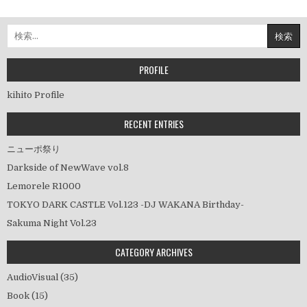
稿
ナ
検
ビ
索:
ゲ
ー
PROFILE
シ
kihito Profile
ョ
ン
RECENT ENTRIES
ニューポ祭り
Darkside of NewWave vol.8
Lemorele R1000
TOKYO DARK CASTLE Vol.123 -DJ WAKANA Birthday-
Sakuma Night Vol.23
CATEGORY ARCHIVES
AudioVisual
(35)
Book
(15)