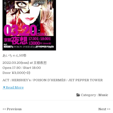
あいちゃん50祭
2022.03.20(sun) at 京都夜想
Open 17:30 / Start 18:00
Door ¥3,000(+D)
ACT : HERSHEY’s / POISON D’HERMÈS / JET PEPPER TOWER
▼Read More
Category :
Music
投
<< Previous
Next >>