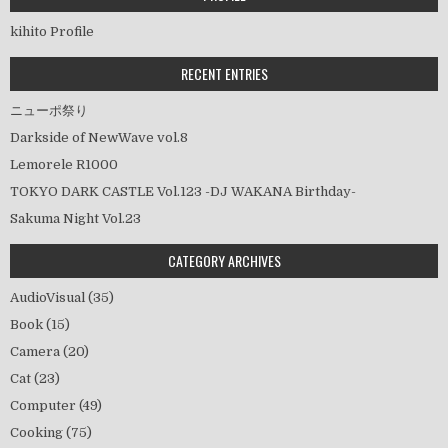
シ
kihito Profile
ョ
ン
RECENT ENTRIES
ニューポ祭り
Darkside of NewWave vol.8
Lemorele R1000
TOKYO DARK CASTLE Vol.123 -DJ WAKANA Birthday-
Sakuma Night Vol.23
CATEGORY ARCHIVES
AudioVisual
(35)
Book
(15)
Camera
(20)
Cat
(23)
Computer
(49)
Cooking
(75)