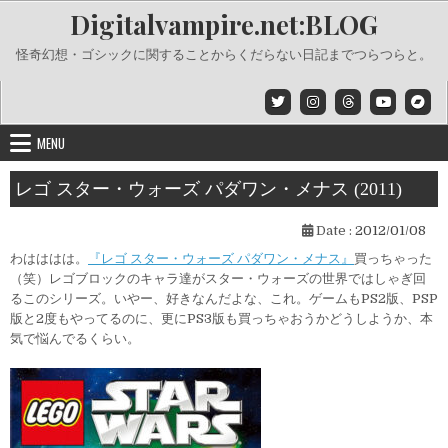
Skip
Digitalvampire.net:BLOG
to
content
怪奇幻想・ゴシックに関することからくだらない日記までつらつらと。
MENU
レゴ スター・ウォーズ パダワン・メナス (2011)
Date :
2012/01/08
わはははは。
『レゴ スター・ウォーズ パダワン・メナス』
買っちゃった
（笑）レゴブロックのキャラ達がスター・ウォーズの世界ではしゃぎ回
るこのシリーズ。いやー、好きなんだよな、これ。ゲームもPS2版、PSP
版と2度もやってるのに、更にPS3版も買っちゃおうかどうしようか、本
気で悩んでるくらい。