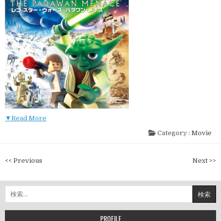
▼Read More
Category :
Movie
投
<< Previous
Next >>
稿
ナ
検
ビ
索:
ゲ
ー
PROFILE